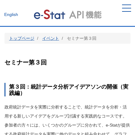
メ
イ
メニ
English
ン
ュー
コ
ン
テ
トップページ
イベント
セミナー第３回
ン
ツ
に
移
セミナー第３回
動
第３回：統計データ分析アイデアソンの開催（実
践編）
政府統計データを実際に分析することで、統計データを分析・活
用する新しいアイデアをグループ討議する実践的なコースです。
参加者の方々には、いくつかのグループに分かれて、e-Statが提供
する政府統計データを実際に他のデータと組み合わせて、グラフ