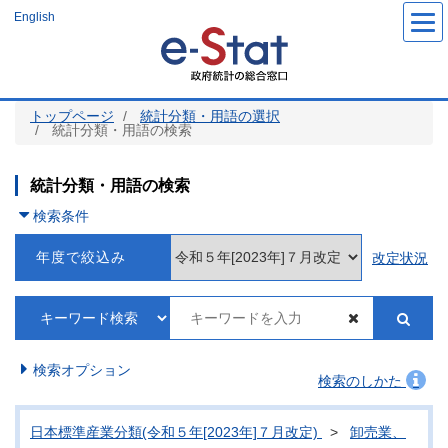
メ
English
イ
ン
コ
ン
テ
ン
ツ
トップページ
統計分類・用語の選択
に
統計分類・用語の検索
移
動
統計分類・用語の検索
検索条件
年度で絞込み
改定状況
検索オプション
検索のしかた
日本標準産業分類(令和５年[2023年]７月改定)
>
卸売業、