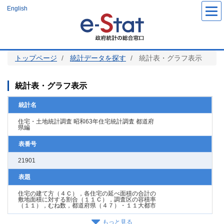
メ
English
イ
ン
コ
ン
テ
ン
ツ
トップページ
統計データを探す
統計表・グラフ表示
に
移
動
統計表・グラフ表示
統計名
住宅・土地統計調査 昭和63年住宅統計調査 都道府
県編
表番号
21901
表題
住宅の建て方（４Ｃ），各住宅の延べ面積の合計の
敷地面積に対する割合（１１Ｃ），調査区の容積率
（１１），むね数，都道府県（４７）・１１大都市
もっと見る