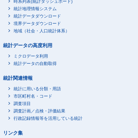
時系列表(統計ダッシュボード)
福岡市
189,410
-
統計地理情報システム
佐賀県
214,000
200
統計データダウンロード
長崎県
境界データダウンロード
406,900
-
地域（社会・人口統計体系）
熊本県
457,200
-
大分県
320,300
-
統計データの高度利用
宮崎県
331,800
-
ミクロデータ利用
鹿児島県
573,300
-
統計データの自動取得
沖縄県
244,100
-
統計関連情報
統計に用いる分類・用語
市区町村名・コード
調査項目
調査計画／点検・評価結果
行政記録情報等を活用している統計
リンク集