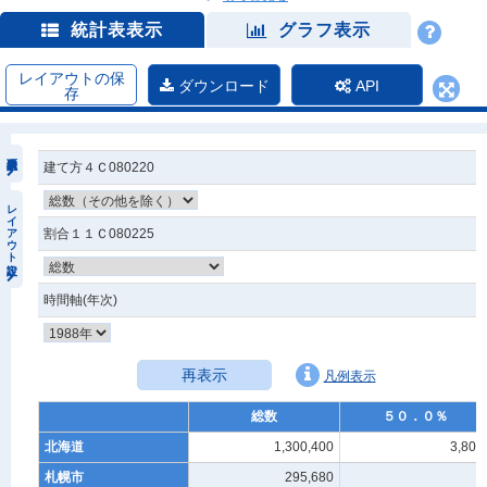
統計表表示
グラフ表示
レイアウトの保
ダウンロード
API
存
建て方４Ｃ080220
レイアウト設定
割合１１Ｃ080225
時間軸(年次)
再表示
凡例表示
総数
５０．０％
北海道
1,300,400
3,800
札幌市
295,680
-