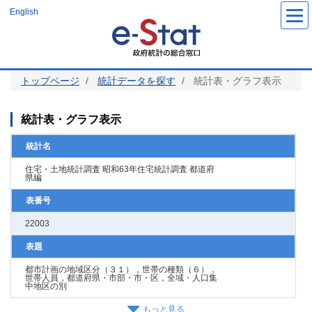
メ
English
イ
ン
コ
ン
テ
ン
ツ
トップページ
統計データを探す
統計表・グラフ表示
に
移
動
統計表・グラフ表示
統計名
住宅・土地統計調査 昭和63年住宅統計調査 都道府
県編
表番号
22003
表題
都市計画の地域区分（３１），世帯の種類（６），
世帯人員，都道府県・市部・市・区，全域・人口集
中地区の別
もっと見る