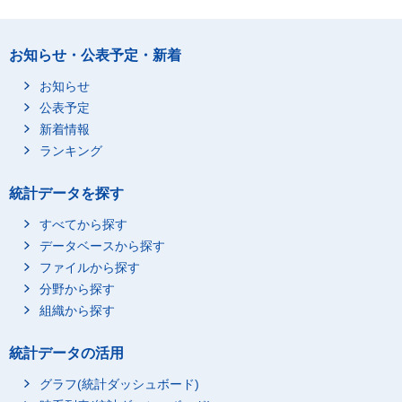
滝川市
50,200
48,200
砂川市
24,110
23,280
お知らせ・公表予定・新着
歌志内市
9,030
8,310
深川市
32,100
27,990
お知らせ
公表予定
富良野市
27,320
25,750
新着情報
登別市
56,120
52,240
ランキング
恵庭市
49,920
48,520
伊達市
34,660
33,280
統計データを探す
青森県
1,503,300
1,466,700
すべてから探す
青森県市部
948,000
919,800
データベースから探す
青森市
292,110
279,650
ファイルから探す
弘前市
175,530
169,080
分野から探す
八戸市
241,550
238,170
組織から探す
黒石市
39,930
39,050
統計データの活用
五所川原市
49,040
47,740
グラフ(統計ダッシュボード)
十和田市
62,020
59,900