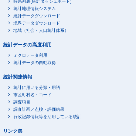
時系列表(統計ダッシュボード)
三沢市
40,660
40,280
統計地理情報システム
むつ市
47,200
45,970
統計データダウンロード
岩手県
1,421,600
1,372,100
境界データダウンロード
岩手県市部
795,600
765,500
地域（社会・人口統計体系）
盛岡市
231,350
218,700
統計データの高度利用
宮古市
60,160
58,170
大船渡市
39,020
38,010
ミクロデータ利用
水沢市
57,900
55,280
統計データの自動取得
花巻市
70,440
68,050
統計関連情報
北上市
58,200
55,910
統計に用いる分類・用語
久慈市
38,930
37,420
市区町村名・コード
遠野市
29,620
28,770
調査項目
一関市
61,750
59,490
調査計画／点検・評価結果
陸前高田市
27,830
27,710
行政記録情報等を活用している統計
釜石市
55,730
54,340
江刺市
34,700
34,470
リンク集