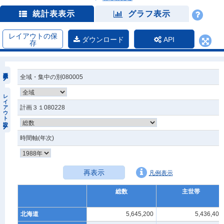
統計表表示
グラフ表示
レイアウトの保
ダウンロード
API
存
全域・集中の別080005
レイアウト設定
計画３１080228
時間軸(年次)
再表示
凡例表示
総数
主世帯
北海道
5,645,200
5,436,400