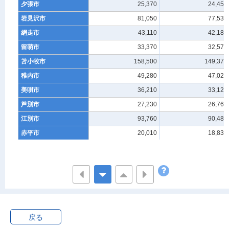
夕張市
25,370
24,450
岩見沢市
81,050
77,530
網走市
43,110
42,180
留萌市
33,370
32,570
苫小牧市
158,500
149,370
稚内市
49,280
47,020
美唄市
36,210
33,120
芦別市
27,230
26,760
江別市
93,760
90,480
赤平市
20,010
18,830
紋別市
31,490
29,870
士別市
26,740
25,720
名寄市
31,230
29,740
三笠市
19,830
19,330
根室市
38,420
36,460
戻る
千歳市
72,280
70,000