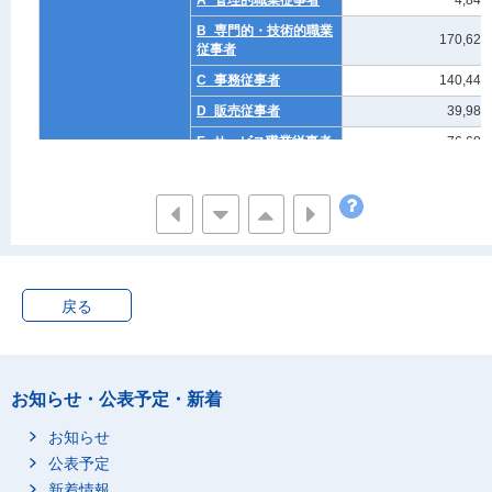
A_管理的職業従事者
4,846
B_専門的・技術的職業
170,620
従事者
C_事務従事者
140,441
D_販売従事者
39,983
E_サービス職業従事者
76,685
F_保安職業従事者
3,340
G_農林漁業従事者
3,637
H_生産工程従事者
17,531
I_輸送・機械運転従事
2,131
者
戻る
J_建設・採掘従事者
2,523
K_運搬・清掃・包装等
2,594
従事者
L_職業不詳
15,550
お知らせ・公表予定・新着
無職
301,468
お知らせ
不詳
23,705
公表予定
複産
総数(母の職業(大分類))
16,648
新着情報