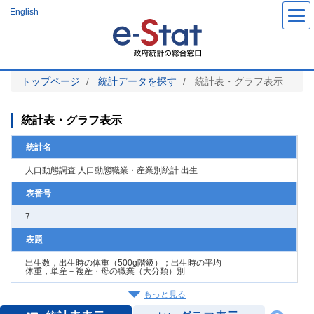
メ
English
イ
ン
コ
ン
テ
ン
ツ
トップページ
統計データを探す
統計表・グラフ表示
に
移
動
統計表・グラフ表示
統計名
人口動態調査 人口動態職業・産業別統計 出生
表番号
7
表題
出生数，出生時の体重（500g階級）；出生時の平均
体重，単産－複産・母の職業（大分類）別
もっと見る