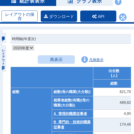
統計表表示
グラフ表示
レイアウトの保
ダウンロード
API
存
時間軸(年度次)
レイアウト設定
再表示
凡例表示
出生数
【人】
総数
総数
総数(母の職業(大分類))
821,702
就業者総数(有職)(母の
489,826
職業(大分類))
A_管理的職業従事者
4,956
B_専門的・技術的職業
174,463
従事者