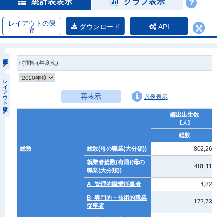
統計表表示
グラフ表示
レイアウトの保
ダウンロード
API
存
時間軸(年度次)
レイアウト設定
再表示
凡例表示
嫡出出生数
【人】
総数
総数
総数(母の職業(大分類))
802,264
就業者総数(有職)(母の
481,116
職業(大分類))
A_管理的職業従事者
4,828
B_専門的・技術的職業
172,730
従事者