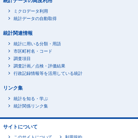
統計データの高度利用
無職
114,990
ミクロデータ利用
不詳
8,270
統計データの自動取得
第3子
総数(母の職業(大分類))
106,952
就業者総数(有職)(母の
59,698
統計関連情報
職業(大分類))
A_管理的職業従事者
800
統計に用いる分類・用語
B_専門的・技術的職業
市区町村名・コード
21,229
従事者
調査項目
C_事務従事者
15,183
調査計画／点検・評価結果
行政記録情報等を活用している統計
D_販売従事者
4,777
E_サービス職業従事者
10,768
リンク集
F_保安職業従事者
426
統計を知る・学ぶ
G_農林漁業従事者
931
統計関係リンク集
H_生産工程従事者
2,612
I_輸送・機械運転従事
269
者
サイトについて
J_建設・採掘従事者
416
このサイトについて
利用規約