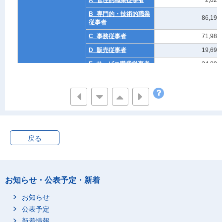
A_管理的職業従事者
2,025
B_専門的・技術的職業
86,199
従事者
C_事務従事者
71,985
D_販売従事者
19,697
E_サービス職業従事者
34,809
F_保安職業従事者
1,701
G_農林漁業従事者
1,044
H_生産工程従事者
7,703
I_輸送・機械運転従事
983
者
戻る
J_建設・採掘従事者
978
K_運搬・清掃・包装等
901
従事者
L_職業不詳
7,794
お知らせ・公表予定・新着
無職
124,249
お知らせ
不詳
11,280
公表予定
第2子
総数(母の職業(大分類))
292,582
新着情報