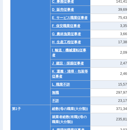
C_事務従事者
141,416
D_販売従事者
39,694
E_サービス職業従事者
75,436
F_保安職業従事者
3,357
G_農林漁業従事者
3,669
H_生産工程従事者
17,383
I_輸送・機械運転従事
2,093
者
J_建設・採掘従事者
2,473
K_運搬・清掃・包装等
2,461
従事者
L_職業不詳
15,576
無職
297,977
不詳
23,171
第1子
総数(母の職業(大分類))
371,348
就業者総数(有職)(母の
235,819
職業(大分類))