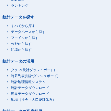
ランキング
就業者総数(有職)(母の
169,322
職業(大分類))
統計データを探す
A_管理的職業従事者
1,710
B_専門的・技術的職業
すべてから探す
60,830
従事者
データベースから探す
C_事務従事者
50,607
ファイルから探す
D_販売従事者
13,519
分野から探す
E_サービス職業従事者
26,048
組織から探す
F_保安職業従事者
1,146
統計データの活用
G_農林漁業従事者
1,277
グラフ(統計ダッシュボード)
H_生産工程従事者
6,263
時系列表(統計ダッシュボード)
I_輸送・機械運転従事
732
者
統計地理情報システム
統計データダウンロード
J_建設・採掘従事者
841
境界データダウンロード
K_運搬・清掃・包装等
825
従事者
地域（社会・人口統計体系）
L_職業不詳
5,524