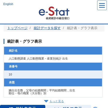
メ
English
イ
ン
コ
ン
テ
ン
ツ
トップページ
統計データを探す
統計表・グラフ表示
に
移
動
統計表・グラフ表示
統計名
人口動態調査 人口動態職業・産業別統計 出生
表番号
10
表題
嫡出出生数，父母の結婚期間；平均結婚期間，出生
順位・母の職業（大分類）別
もっと見る