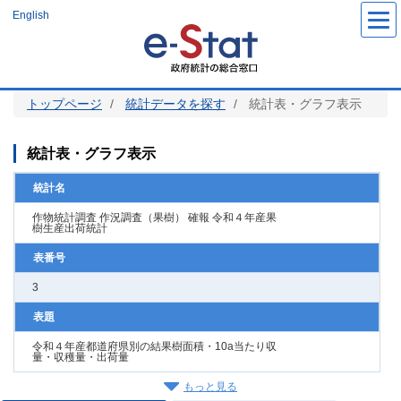
メ
English
イ
ン
コ
ン
テ
ン
ツ
トップページ
統計データを探す
統計表・グラフ表示
に
移
動
統計表・グラフ表示
統計名
作物統計調査 作況調査（果樹） 確報 令和４年産果
樹生産出荷統計
表番号
3
表題
令和４年産都道府県別の結果樹面積・10a当たり収
量・収穫量・出荷量
もっと見る