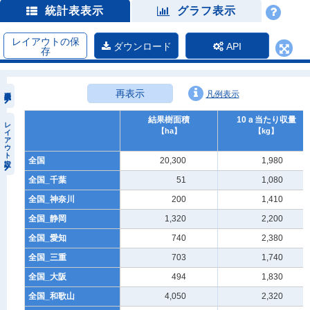
統計表表示
グラフ表示
レイアウトの保
ダウンロード
API
存
再表示
凡例表示
結果樹面積
10ａ当たり収量
レイアウト設定
【ha】
【kg】
全国
20,300
1,980
全国_千葉
51
1,080
全国_神奈川
200
1,410
全国_静岡
1,320
2,200
全国_愛知
740
2,380
全国_三重
703
1,740
全国_大阪
494
1,830
全国_和歌山
4,050
2,320