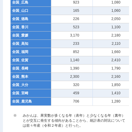
全国_広島
923
1,080
全国_山口
165
1,060
全国_徳島
226
2,050
全国_香川
523
1,100
全国_愛媛
3,170
2,180
全国_高知
233
2,110
全国_福岡
852
1,660
全国_佐賀
1,140
2,410
全国_長崎
1,390
1,790
全国_熊本
2,300
2,160
全国_大分
320
1,850
全国_宮崎
459
1,410
全国_鹿児島
706
1,280
※
みかんは、果実数が多くなる年（表年）と少なくなる年（裏年）
とが交互に発生する傾向があることから、統計表の対比について
は前々年産（令和２年産）と行った。