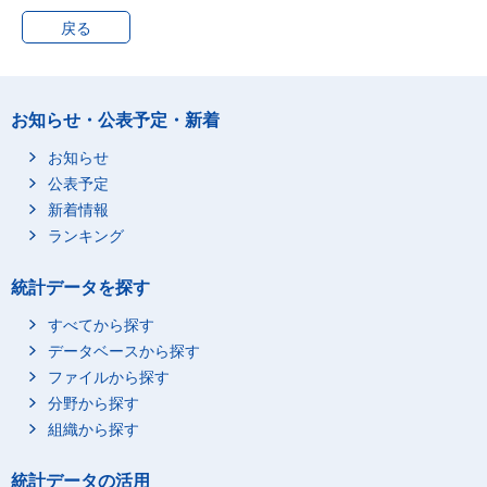
鳥取県
311,600
28,900
戻る
島根県
371,600
26,200
岡山県
981,800
49,900
広島県
1,451,700
48,800
お知らせ・公表予定・新着
山口県
726,100
34,400
徳島県
387,300
31,800
お知らせ
公表予定
香川県
506,300
26,600
新着情報
愛媛県
712,600
50,700
ランキング
高知県
385,300
35,600
福岡県
2,499,100
84,000
統計データを探す
佐賀県
434,300
39,500
すべてから探す
長崎県
688,600
45,700
データベースから探す
熊本県
903,100
90,600
ファイルから探す
大分県
596,900
42,000
分野から探す
宮崎県
565,600
59,000
組織から探す
鹿児島県
839,300
83,800
統計データの活用