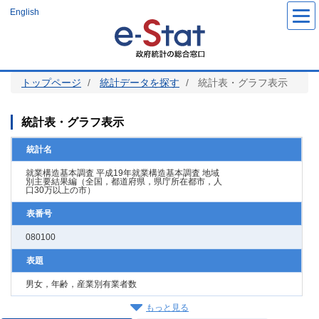
メ
English
イ
ン
コ
ン
テ
ン
ツ
トップページ
統計データを探す
統計表・グラフ表示
に
移
動
統計表・グラフ表示
統計名
就業構造基本調査 平成19年就業構造基本調査 地域
別主要結果編（全国，都道府県，県庁所在都市，人
口30万以上の市）
表番号
080100
表題
男女，年齢，産業別有業者数
もっと見る