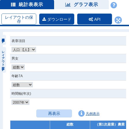
統計表表示
グラフ表示
レイアウトの保
ダウンロード
API
存
表章項目
レイアウト設定
男女
年齢7A
時間軸(年次)
再表示
凡例表示
総数
（第1次産業）農業