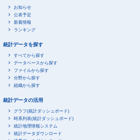
金沢市
43.6
61.3
お知らせ
福井市
45.0
66.8
公表予定
甲府市
45.4
65.6
新着情報
長野市
46.5
67.8
ランキング
岐阜市
45.3
68.7
統計データを探す
静岡市
45.4
63.2
浜松市
44.9
63.8
すべてから探す
データベースから探す
名古屋市
43.6
61.1
ファイルから探す
豊橋市
45.0
55.1
分野から探す
岡崎市
43.2
60.9
組織から探す
一宮市
44.2
61.8
豊田市
41.9
61.3
統計データの活用
津市
44.8
65.9
グラフ(統計ダッシュボード)
四日市市
44.2
60.0
時系列表(統計ダッシュボード)
大津市
43.6
61.5
統計地理情報システム
京都市
43.7
50.9
統計データダウンロード