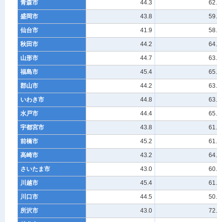
青森市
44.3
62.5
盛岡市
43.8
59.9
仙台市
41.9
58.2
秋田市
44.2
64.3
山形市
44.7
63.2
福島市
45.4
65.1
郡山市
44.2
63.0
いわき市
44.8
63.1
水戸市
44.4
65.1
宇都宮市
43.8
61.3
前橋市
45.2
61.3
高崎市
43.2
64.9
さいたま市
43.0
60.5
川越市
45.4
61.3
川口市
44.5
50.1
所沢市
43.0
72.0