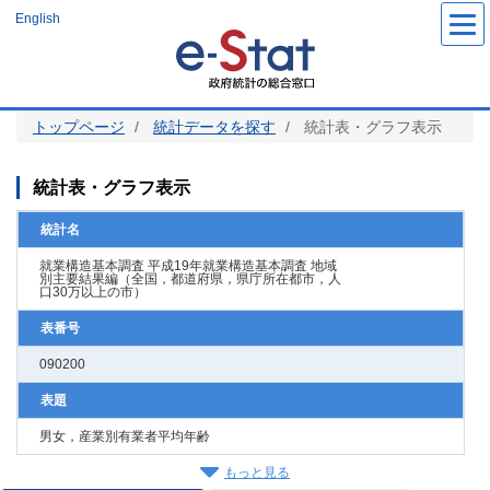
メ
English
イ
ン
コ
ン
テ
ン
ツ
トップページ
統計データを探す
統計表・グラフ表示
に
移
動
統計表・グラフ表示
統計名
就業構造基本調査 平成19年就業構造基本調査 地域
別主要結果編（全国，都道府県，県庁所在都市，人
口30万以上の市）
表番号
090200
表題
男女，産業別有業者平均年齢
もっと見る