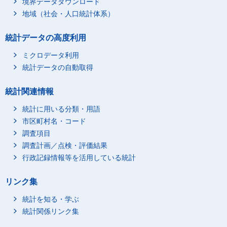
境界データダウンロード
大阪市
43.8
48.3
地域（社会・人口統計体系）
堺市
44.3
60.5
豊中市
43.9
61.6
統計データの高度利用
吹田市
43.2
77.9
ミクロデータ利用
高槻市
43.6
57.7
統計データの自動取得
枚方市
43.8
-
東大阪市
45.0
58.0
統計関連情報
神戸市
43.8
58.1
統計に用いる分類・用語
姫路市
42.2
60.6
市区町村名・コード
尼崎市
43.9
51.0
調査項目
西宮市
44.7
50.0
調査計画／点検・評価結果
行政記録情報等を活用している統計
奈良市
44.4
61.7
和歌山市
44.6
61.6
リンク集
鳥取市
44.4
67.0
統計を知る・学ぶ
松江市
44.9
67.1
統計関係リンク集
岡山市
43.9
65.7