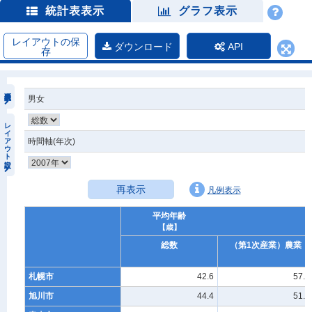
統計表表示
グラフ表示
レイアウトの保
ダウンロード
API
存
男女
レイアウト設定
時間軸(年次)
再表示
凡例表示
平均年齢
【歳】
総数
（第1次産業）農業
札幌市
42.6
57.0
旭川市
44.4
51.3