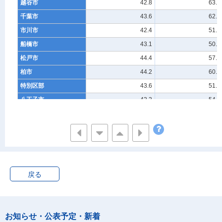
越谷市
42.8
63.9
千葉市
43.6
62.9
市川市
42.4
51.8
船橋市
43.1
50.0
松戸市
44.4
57.8
柏市
44.2
60.7
特別区部
43.6
51.0
八王子市
43.3
54.0
町田市
43.2
44.4
横浜市
43.2
59.7
川崎市
42.0
54.1
横須賀市
44.5
56.8
藤沢市
43.8
59.7
戻る
相模原市
43.4
69.3
新潟市
44.0
59.3
富山市
44.8
66.2
お知らせ・公表予定・新着