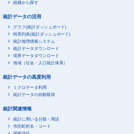
組織から探す
津市
148,800
6,000
四日市市
170,900
7,200
統計データの活用
大津市
163,000
8,600
グラフ(統計ダッシュボード)
京都市
749,500
55,200
時系列表(統計ダッシュボード)
大阪市
1,358,400
88,500
統計地理情報システム
堺市
400,200
28,500
統計データダウンロード
豊中市
境界データダウンロード
226,000
13,500
地域（社会・人口統計体系）
吹田市
179,900
7,700
高槻市
164,000
8,600
統計データの高度利用
枚方市
181,500
8,100
ミクロデータ利用
東大阪市
216,200
16,600
統計データの自動取得
神戸市
730,600
36,800
姫路市
277,500
14,200
統計関連情報
尼崎市
223,200
16,300
統計に用いる分類・用語
西宮市
209,500
12,100
市区町村名・コード
奈良市
171,100
9,500
調査項目