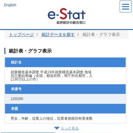
メ
English
イ
ン
コ
ン
テ
ン
ツ
トップページ
統計データを探す
統計表・グラフ表示
に
移
動
統計表・グラフ表示
統計名
就業構造基本調査 平成19年就業構造基本調査 地域
別主要結果編（全国，都道府県，県庁所在都市，人
口30万以上の市）
表番号
120200
表題
男女，年齢，従業上の地位，従業者規模別有業者数
もっと見る