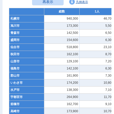
再表示
凡例表示
総数
1人
札幌市
940,300
46,700
旭川市
173,300
5,500
青森市
142,500
6,500
盛岡市
154,600
6,300
仙台市
518,800
23,100
秋田市
162,100
8,700
山形市
129,100
7,200
福島市
142,100
6,300
郡山市
161,900
7,300
いわき市
174,200
10,800
水戸市
138,300
7,100
宇都宮市
264,900
11,700
前橋市
162,700
9,100
高崎市
173,900
10,700