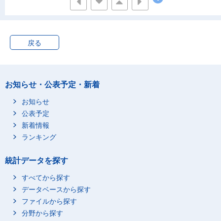
藤沢市
235,800
12,700
相模原市
347,700
19,400
新潟市
419,400
21,300
戻る
富山市
223,700
11,000
金沢市
242,500
11,900
福井市
141,100
9,300
お知らせ・公表予定・新着
甲府市
102,900
5,600
お知らせ
長野市
203,400
18,800
公表予定
岐阜市
214,300
13,100
新着情報
静岡市
389,600
24,800
ランキング
浜松市
444,200
22,400
統計データを探す
名古屋市
1,216,300
65,100
豊橋市
197,900
11,700
すべてから探す
岡崎市
201,100
8,200
データベースから探す
ファイルから探す
一宮市
191,000
7,700
分野から探す
豊田市
244,700
8,800