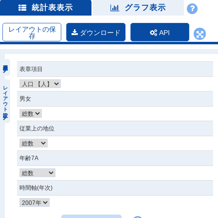
統計表表示
グラフ表示
レイアウトの保
ダウンロード
API
存
表章項目
レイアウト設定
男女
従業上の地位
年齢7A
時間軸(年次)