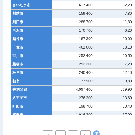
さいたま市
617,400
32,200
川越市
159,400
7,800
川口市
288,700
11,800
所沢市
170,700
6,200
越谷市
187,300
10,000
千葉市
462,600
18,100
市川市
252,400
10,500
船橋市
292,200
17,200
松戸市
240,400
12,100
柏市
177,900
9,800
特別区部
4,997,400
319,900
八王子市
276,200
13,600
町田市
198,700
10,400
横浜市
1,916,300
87,900
川崎市
783,700
35,500
横須賀市
204,600
9,100