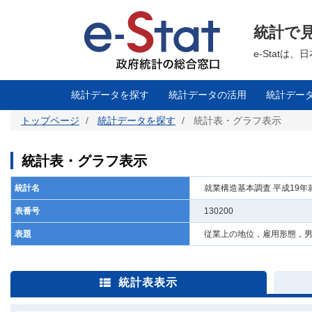
メ
イ
ン
統計で
コ
ン
テ
e-Stat
ン
ツ
に
移
統計データを探す
統計データの活用
統計デー
動
トップページ
統計データを探す
統計表・グラフ表示
統計表・グラフ表示
統計名
就業構造基本調査 平成19
表番号
130200
表題
従業上の地位，雇用形態，
統計表表示