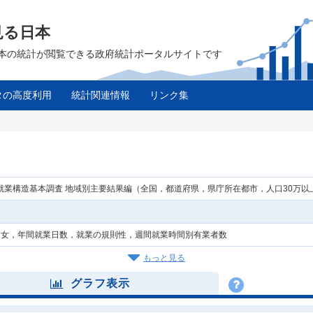
見る日本
は、日本の統計が閲覧できる政府統計ポータルサイトです
タの高度利用
統計関連情報
リンク集
年就業構造基本調査 地域別主要結果編（全国，都道府県，県庁所在都市，人口30万
男女，年間就業日数，就業の規則性，週間就業時間別有業者数
もっと見る
グラフ表示