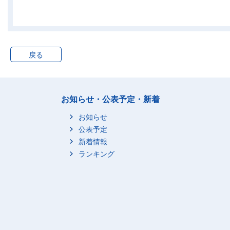
横須賀市
204,600
藤沢市
235,800
相模原市
347,700
新潟市
419,400
戻る
富山市
223,700
金沢市
242,500
福井市
141,100
お知らせ・公表予定・新着
甲府市
102,900
お知らせ
長野市
203,400
公表予定
岐阜市
214,300
新着情報
静岡市
389,600
ランキング
浜松市
444,200
名古屋市
1,216,300
豊橋市
197,900
岡崎市
201,100
一宮市
191,000