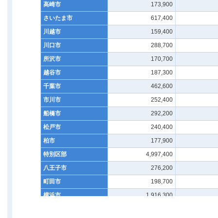
高崎市
173,900
さいたま市
617,400
川越市
159,400
川口市
288,700
所沢市
170,700
越谷市
187,300
千葉市
462,600
市川市
252,400
船橋市
292,200
松戸市
240,400
柏市
177,900
特別区部
4,997,400
八王子市
276,200
町田市
198,700
横浜市
1,916,300
川崎市
783,700