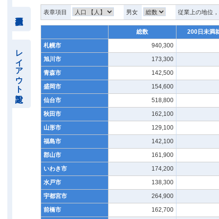
表章項目
男女
従業上の地位
総数
200日未満
札幌市
940,300
レイアウト設定
旭川市
173,300
青森市
142,500
盛岡市
154,600
仙台市
518,800
秋田市
162,100
山形市
129,100
福島市
142,100
郡山市
161,900
いわき市
174,200
水戸市
138,300
宇都宮市
264,900
前橋市
162,700