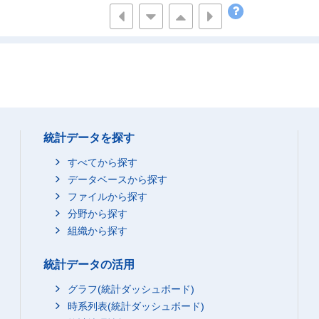
47,700
36,900
7,800
5,5
57,700
41,000
10,200
10,3
76,700
57,600
13,300
11,4
76,400
49,500
8,600
5,9
37,500
24,000
4,300
3,2
43,800
29,900
7,200
4,3
24,100
15,600
2,200
2,5
統計データを探す
21,700
13,800
3,000
1,9
すべてから探す
46,000
31,200
4,300
2,6
データベースから探す
41,700
28,500
5,300
3,7
ファイルから探す
78,000
53,100
9,600
8,6
分野から探す
80,700
54,800
8,700
8,8
組織から探す
242,500
170,000
38,400
28,2
統計データの活用
37,700
26,800
4,100
5,0
39,400
30,400
8,600
4,7
グラフ(統計ダッシュボード)
36,100
時系列表(統計ダッシュボード)
25,100
5,100
3,4