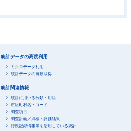
00
2,800
7,400
4,400
00
6,800
4,200
2,800
00
5,900
11,000
3,900
00
3,100
6,400
6,100
00
2,200
3,500
2,200
00
3,000
4,200
2,400
00
1,300
2,600
1,600
統計データの高度利用
00
1,500
2,100
1,500
ミクロデータ利用
00
2,400
6,100
8,300
統計データの自動取得
00
3,800
4,000
3,000
00
6,600
7,800
6,400
統計関連情報
00
4,700
12,100
5,700
統計に用いる分類・用語
00
19,800
26,900
15,900
市区町村名・コード
00
2,800
4,500
2,900
調査項目
00
1,900
5,400
2,100
調査計画／点検・評価結果
00
行政記録情報等を活用している統計
2,400
6,900
2,100