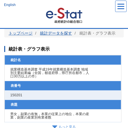
メ
English
イ
ン
コ
ン
テ
ン
ツ
トップページ
統計データを探す
統計表・グラフ表示
に
移
動
統計表・グラフ表示
統計名
就業構造基本調査 平成19年就業構造基本調査 地域
別主要結果編（全国，都道府県，県庁所在都市，人
口30万以上の市）
表番号
150201
表題
男女，副業の有無，本業の従業上の地位，本業の産
業，副業の産業別有業者数
もっと見る