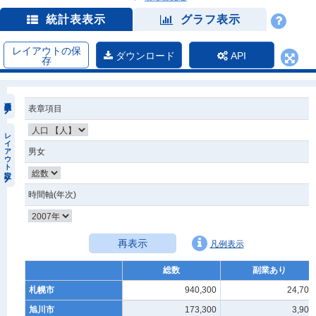
統計表表示
グラフ表示
レイアウトの保
ダウンロード
API
存
表章項目
レイアウト設定
男女
時間軸(年次)
再表示
凡例表示
総数
副業あり
札幌市
940,300
24,700
旭川市
173,300
3,900