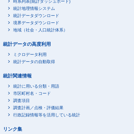
時系列表(統計ダッシュボード)
大阪市
1,358,400
49,300
統計地理情報システム
堺市
400,200
12,400
統計データダウンロード
豊中市
境界データダウンロード
226,000
6,800
地域（社会・人口統計体系）
吹田市
179,900
5,400
高槻市
164,000
5,000
統計データの高度利用
枚方市
181,500
4,800
ミクロデータ利用
東大阪市
216,200
3,800
統計データの自動取得
神戸市
730,600
21,100
姫路市
277,500
7,200
統計関連情報
尼崎市
223,200
4,900
統計に用いる分類・用語
西宮市
209,500
5,700
市区町村名・コード
奈良市
171,100
6,800
調査項目
和歌山市
173,600
6,600
調査計画／点検・評価結果
鳥取市
行政記録情報等を活用している統計
102,500
4,600
松江市
97,800
4,500
リンク集
岡山市
355,800
16,700