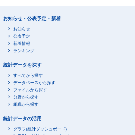
金沢市
242,500
11,000
福井市
141,100
5,500
お知らせ・公表予定・新着
甲府市
102,900
3,700
お知らせ
長野市
203,400
8,300
公表予定
岐阜市
214,300
8,500
新着情報
静岡市
389,600
13,600
ランキング
浜松市
444,200
15,500
統計データを探す
名古屋市
1,216,300
43,900
豊橋市
197,900
5,800
すべてから探す
岡崎市
201,100
5,500
データベースから探す
ファイルから探す
一宮市
191,000
4,200
分野から探す
豊田市
244,700
6,100
組織から探す
津市
148,800
7,000
四日市市
170,900
5,300
統計データの活用
大津市
163,000
5,600
グラフ(統計ダッシュボード)
京都市
749,500
45,300