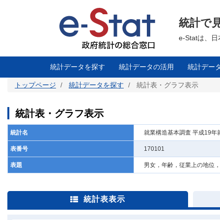
メ
イ
ン
統計で
コ
ン
テ
e-Stat
ン
ツ
に
移
統計データを探す
統計データの活用
統計デー
動
トップページ
統計データを探す
統計表・グラフ表示
統計表・グラフ表示
統計名
就業構造基本調査 平成19
表番号
170101
表題
男女，年齢，従業上の地位
統計表表示