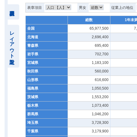
表章項目
男女
従業上の地位
総数
1年未
全国
65,977,500
7
レイアウト設定
北海道
2,696,400
青森県
695,400
岩手県
702,700
宮城県
1,183,100
秋田県
560,000
山形県
616,600
福島県
1,050,500
茨城県
1,553,200
栃木県
1,073,400
群馬県
1,046,200
埼玉県
3,728,300
千葉県
3,179,900