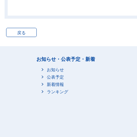
奈良県
669,600
和歌山県
492,500
鳥取県
311,600
島根県
371,600
戻る
岡山県
981,800
広島県
1,451,700
山口県
726,100
お知らせ・公表予定・新着
徳島県
387,300
お知らせ
香川県
506,300
公表予定
愛媛県
712,600
新着情報
高知県
385,300
ランキング
福岡県
2,499,100
佐賀県
434,300
長崎県
688,600
熊本県
903,100
大分県
596,900