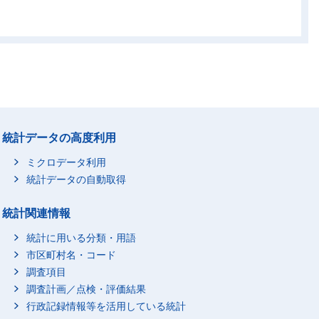
00
93,000
69,900
63,100
00
73,000
52,800
47,000
00
51,600
35,100
30,800
00
58,300
42,000
35,700
00
148,500
111,700
94,600
00
223,300
160,700
138,700
00
113,100
78,900
71,500
統計データの高度利用
00
56,800
40,700
37,800
ミクロデータ利用
00
77,800
53,100
51,600
統計データの自動取得
00
104,900
77,000
72,600
00
58,900
42,800
36,900
統計関連情報
00
376,400
263,400
243,100
統計に用いる分類・用語
00
65,100
45,100
42,300
市区町村名・コード
00
106,900
73,200
68,800
調査項目
00
138,300
91,400
83,900
調査計画／点検・評価結果
00
行政記録情報等を活用している統計
96,200
67,000
58,500