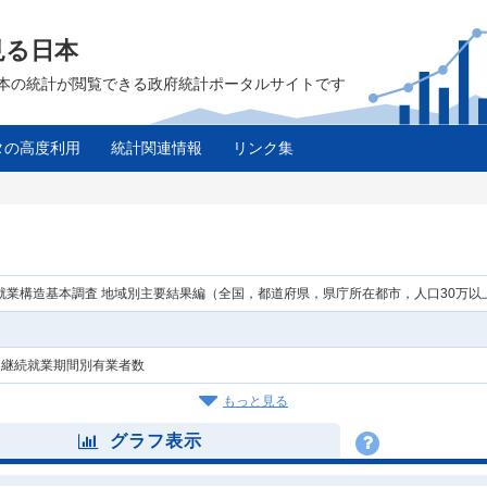
見る日本
は、日本の統計が閲覧できる政府統計ポータルサイトです
タの高度利用
統計関連情報
リンク集
年就業構造基本調査 地域別主要結果編（全国，都道府県，県庁所在都市，人口30万
，継続就業期間別有業者数
もっと見る
グラフ表示