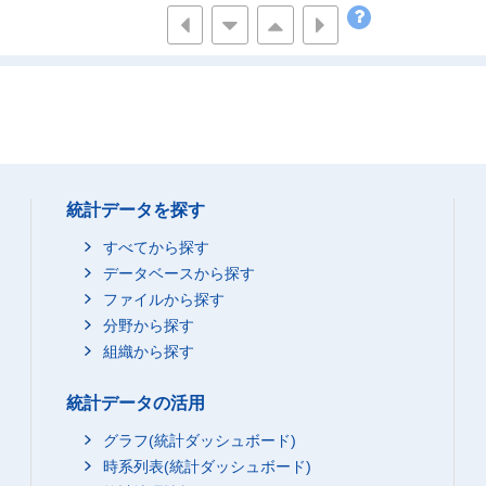
72,500
99,200
68,300
405,5
45,800
65,700
43,400
327,6
31,000
42,100
30,300
201,6
37,500
51,000
32,300
246,7
102,600
138,100
94,200
612,2
144,600
219,100
140,500
900,3
70,800
102,000
66,000
471,5
統計データを探す
35,600
46,600
33,400
261,8
すべてから探す
51,900
66,100
45,500
332,2
データベースから探す
72,100
95,300
64,900
466,8
ファイルから探す
35,500
47,600
35,300
255,8
分野から探す
315,600
397,900
262,200
1,472,1
組織から探す
44,300
57,400
42,000
285,9
統計データの活用
68,700
90,800
69,800
445,8
91,300
125,900
86,700
578,9
グラフ(統計ダッシュボード)
65,100
時系列表(統計ダッシュボード)
78,700
56,300
391,5