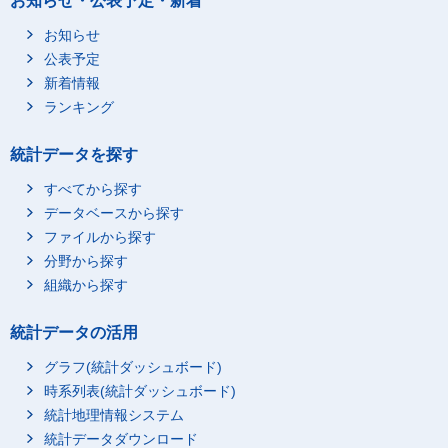
お知らせ・公表予定・新着
子供の送迎移動
3
0
お知らせ
買い物・サービスの利
25
11
用
公表予定
新着情報
買い物
24
10
ランキング
公的サービスの利用
0
-
商業的サービスの利用
1
0
統計データを探す
家事関連に伴う移動
11
4
すべてから探す
家事関連に伴う移動
11
4
データベースから探す
ボランティア活動関連
5
0
ファイルから探す
ボランティア活動
4
0
分野から探す
ボランティア活動に伴
組織から探す
1
0
う移動
学業，学習・研究
59
400
統計データの活用
学業
54
393
グラフ(統計ダッシュボード)
学校での授業・その他
時系列表(統計ダッシュボード)
33
259
学校での行動
統計地理情報システム
学校の宿題
10
63
統計データダウンロード