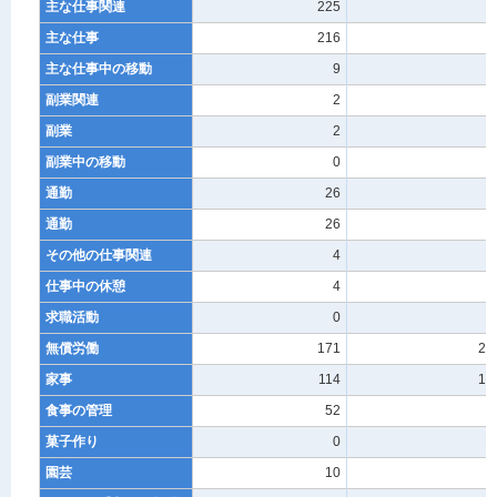
主な仕事関連
225
1
主な仕事
216
1
主な仕事中の移動
9
0
副業関連
2
-
副業
2
-
副業中の移動
0
-
通勤
26
0
通勤
26
0
その他の仕事関連
4
-
仕事中の休憩
4
-
求職活動
0
-
無償労働
171
28
家事
114
12
食事の管理
52
4
菓子作り
0
0
園芸
10
0