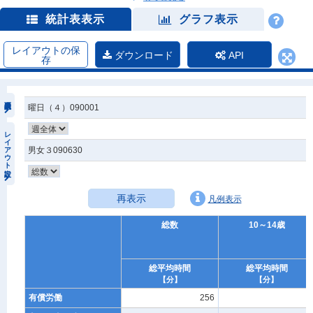
統計表表示
グラフ表示
レイアウトの保
ダウンロード
API
存
曜日（４）090001
レイアウト設定
男女３090630
再表示
凡例表示
総数
10～14歳
総平均時間
総平均時間
【分】
【分】
有償労働
256
1