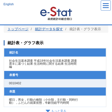
メ
English
イ
ン
コ
ン
テ
ン
ツ
トップページ
統計データを探す
統計表・グラフ表示
に
移
動
統計表・グラフ表示
統計名
社会生活基本調査 平成18年社会生活基本調査 調査
票Ｂに基づく結果 生活時間に関する結果 生活時間
編
表番号
0010402
表題
曜日，男女，行動の種類（小分類，主行動・同時行
動），ふだんの就業状態，年齢別総平均時間
もっと見る