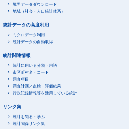
家庭教師による勉強，
境界データダウンロード
学習塾・予備校での勉
2
20
地域（社会・人口統計体系）
強等
学校での学習（学業）
1
12
統計データの高度利用
中の休憩
通学
7
38
ミクロデータ利用
学習・研究（学業以
統計データの自動取得
5
8
外）
学習・研究（学業以
統計関連情報
5
8
外）
統計に用いる分類・用語
個人的ケア
666
694
市区町村名・コード
睡眠関連
479
527
調査項目
睡眠
472
523
調査計画／点検・評価結果
うたたね
1
1
行政記録情報等を活用している統計
療養
6
4
リンク集
身体的ケア
68
65
受診
4
1
統計を知る・学ぶ
入浴（自分自身や家族
統計関係リンク集
30
28
等が行うもの）