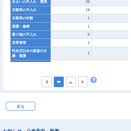
住まいの手入れ・整理
26
7
衣類等の手入れ
19
1
衣類等の作製
1
0
建築・修繕
1
-
乗り物の手入れ
0
0
世帯管理
1
-
乳幼児以外の家族の介
2
0
護・看護
家族の身の回りの世話
1
0
その他の家事
0
-
育児
16
1
乳幼児の介護・看護
0
-
乳幼児の身体の世話と
6
1
監督
戻る
乳幼児と遊ぶ
5
0
子供の付き添い等
0
-
子供の教育
2
0