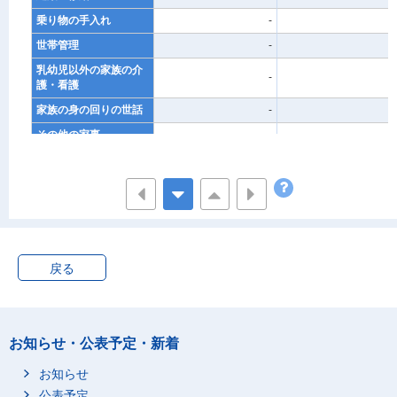
乗り物の手入れ
-
-
世帯管理
-
-
乳幼児以外の家族の介
-
-
護・看護
家族の身の回りの世話
-
-
その他の家事
-
-
育児
-
-
乳幼児の介護・看護
-
-
乳幼児の身体の世話と
-
-
監督
乳幼児と遊ぶ
-
-
戻る
子供の付き添い等
-
-
子供の教育
-
-
子供の送迎移動
-
-
お知らせ・公表予定・新着
買い物・サービスの利
-
-
用
お知らせ
買い物
-
-
公表予定