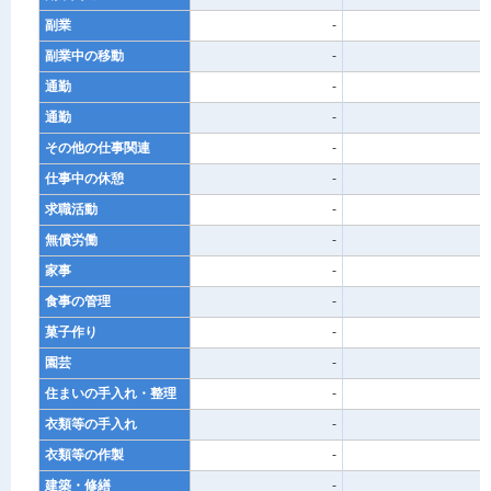
副業
-
-
副業中の移動
-
-
通勤
-
-
通勤
-
-
その他の仕事関連
-
-
仕事中の休憩
-
-
求職活動
-
-
無償労働
-
-
家事
-
-
食事の管理
-
-
菓子作り
-
-
園芸
-
-
住まいの手入れ・整理
-
-
衣類等の手入れ
-
-
衣類等の作製
-
-
建築・修繕
-
-