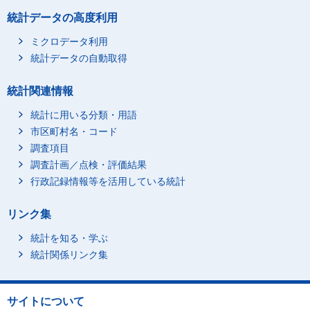
通学
-
-
統計データの高度利用
学習・研究（学業以
-
-
ミクロデータ利用
外）
統計データの自動取得
学習・研究（学業以
-
-
外）
統計関連情報
個人的ケア
-
-
睡眠関連
統計に用いる分類・用語
-
-
市区町村名・コード
睡眠
-
-
調査項目
うたたね
-
-
調査計画／点検・評価結果
療養
-
-
行政記録情報等を活用している統計
身体的ケア
-
-
受診
-
-
リンク集
入浴（自分自身や家族
-
-
統計を知る・学ぶ
等が行うもの）
統計関係リンク集
身の回りの用事（自分
自身や家族等が行うも
-
-
の）
サイトについて
身の回りの用事（個人