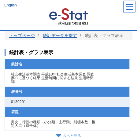
メ
English
イ
ン
コ
ン
テ
ン
ツ
トップページ
統計データを探す
統計表・グラフ表示
に
移
動
統計表・グラフ表示
統計名
社会生活基本調査 平成18年社会生活基本調査 調査
票Ｂに基づく結果 生活時間に関する結果 生活時間
編
表番号
0130201
表題
男女，行動の種類（小分類，主行動）別標本数，推
定人口（週全体）
もっと見る