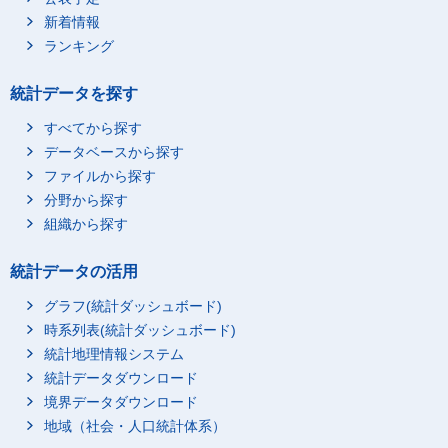
公的サービスの利用
-
-
新着情報
ランキング
商業的サービスの利用
-
-
家事関連に伴う移動
-
-
統計データを探す
家事関連に伴う移動
-
-
すべてから探す
ボランティア活動関連
-
-
データベースから探す
ボランティア活動
-
-
ファイルから探す
ボランティア活動に伴
-
-
分野から探す
う移動
組織から探す
学業，学習・研究
-
-
学業
-
-
統計データの活用
学校での授業・その他
-
-
学校での行動
グラフ(統計ダッシュボード)
時系列表(統計ダッシュボード)
学校の宿題
-
-
統計地理情報システム
家庭教師による勉強，
学習塾・予備校での勉
統計データダウンロード
-
-
強等
境界データダウンロード
学校での学習（学業）
地域（社会・人口統計体系）
-
-
中の休憩