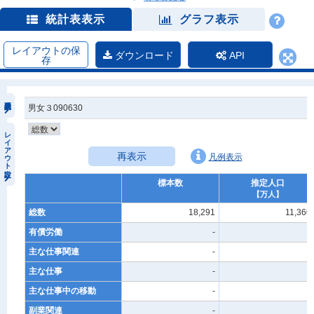
統計表表示
グラフ表示
レイアウトの保
ダウンロード
API
存
男女３090630
レイアウト設定
再表示
凡例表示
標本数
推定人口
【万人】
総数
18,291
11,360
有償労働
-
-
主な仕事関連
-
-
主な仕事
-
-
主な仕事中の移動
-
-
副業関連
-
-