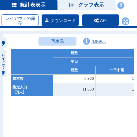
統計表表示
グラフ表示
レイアウトの保
ダウンロード
API
存
再表示
凡例表示
総数
レイアウト設定
平日
総数
一日中雨
標本数
6,866
10
推定人口
11,360
13
【万人】