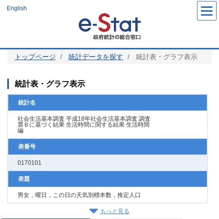
メ
English
イ
ン
コ
ン
テ
ン
ツ
トップページ
統計データを探す
統計表・グラフ表示
に
移
動
統計表・グラフ表示
統計名
社会生活基本調査 平成18年社会生活基本調査 調査
票Ｂに基づく結果 生活時間に関する結果 生活時間
編
表番号
0170101
表題
男女，曜日，この日の天気別標本数，推定人口
もっと見る