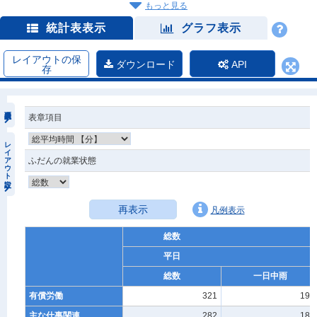
もっと見る
統計表表示
グラフ表示
レイアウトの保
ダウンロード
API
存
表章項目
レイアウト設定
ふだんの就業状態
再表示
凡例表示
総数
平日
総数
一日中雨
有償労働
321
194
主な仕事関連
282
186