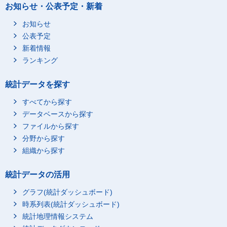
子供の送迎移動
3
15
お知らせ・公表予定・新着
買い物・サービスの利
21
8
お知らせ
用
公表予定
買い物
20
7
新着情報
公的サービスの利用
0
-
ランキング
商業的サービスの利用
1
1
家事関連に伴う移動
9
4
統計データを探す
家事関連に伴う移動
9
4
すべてから探す
ボランティア活動関連
4
-
データベースから探す
ボランティア活動
3
-
ファイルから探す
分野から探す
ボランティア活動に伴
1
-
う移動
組織から探す
学業，学習・研究
48
-
統計データの活用
学業
43
-
学校での授業・その他
グラフ(統計ダッシュボード)
27
-
学校での行動
時系列表(統計ダッシュボード)
学校の宿題
7
-
統計地理情報システム
家庭教師による勉強，