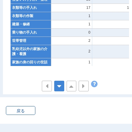
衣類等の手入れ
17
18
衣類等の作製
1
-
建築・修繕
1
-
乗り物の手入れ
0
-
世帯管理
2
-
乳幼児以外の家族の介
2
3
護・看護
家族の身の回りの世話
1
-
その他の家事
0
-
育児
15
124
乳幼児の介護・看護
0
-
乳幼児の身体の世話と
5
68
監督
乳幼児と遊ぶ
4
38
戻る
子供の付き添い等
0
4
子供の教育
2
-