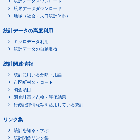
統計データダウンロード
学習塾・予備校での勉
1
-
境界データダウンロード
強等
地域（社会・人口統計体系）
学校での学習（学業）
1
-
中の休憩
統計データの高度利用
通学
7
-
ミクロデータ利用
学習・研究（学業以
5
-
外）
統計データの自動取得
学習・研究（学業以
5
-
外）
統計関連情報
個人的ケア
648
648
統計に用いる分類・用語
睡眠関連
464
493
市区町村名・コード
睡眠
457
493
調査項目
うたたね
1
-
調査計画／点検・評価結果
行政記録情報等を活用している統計
療養
5
-
身体的ケア
68
79
リンク集
受診
5
-
統計を知る・学ぶ
入浴（自分自身や家族
29
37
等が行うもの）
統計関係リンク集