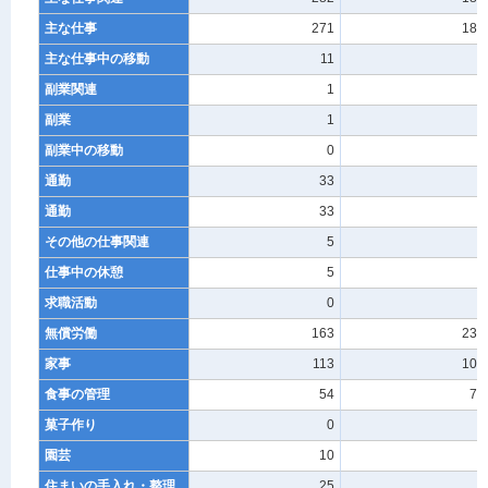
主な仕事
271
186
主な仕事中の移動
11
-
副業関連
1
-
副業
1
-
副業中の移動
0
-
通勤
33
9
通勤
33
9
その他の仕事関連
5
-
仕事中の休憩
5
-
求職活動
0
-
無償労働
163
235
家事
113
100
食事の管理
54
72
菓子作り
0
-
園芸
10
-
住まいの手入れ・整理
25
6