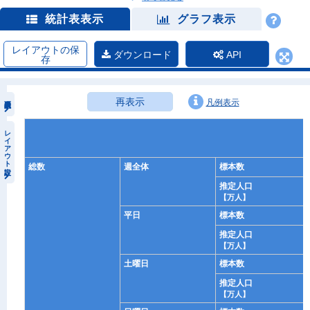
統計表表示
グラフ表示
レイアウトの保
ダウンロード
API
存
再表示
凡例表示
レイアウト設定
総数
週全体
標本数
推定人口
【万人】
平日
標本数
推定人口
【万人】
土曜日
標本数
推定人口
【万人】