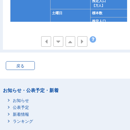
推定人口
【万人】
土曜日
標本数
推定人口
【万人】
日曜日
標本数
推定人口
【万人】
無業者
週全体
標本数
推定人口
戻る
【万人】
平日
標本数
推定人口
【万人】
お知らせ・公表予定・新着
土曜日
標本数
お知らせ
推定人口
公表予定
【万人】
新着情報
日曜日
標本数
ランキング
推定人口
【万人】