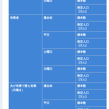
日曜日
標本数
推定人口
【万人】
有業者
週全体
標本数
推定人口
【万人】
平日
標本数
推定人口
【万人】
土曜日
標本数
推定人口
【万人】
日曜日
標本数
推定人口
【万人】
夫が有業で妻も有業
週全体
標本数
（共働き）
推定人口
【万人】
平日
標本数