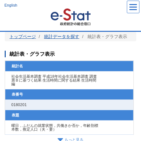
メ
English
イ
ン
コ
ン
テ
ン
ツ
トップページ
統計データを探す
統計表・グラフ表示
に
移
動
統計表・グラフ表示
統計名
社会生活基本調査 平成18年社会生活基本調査 調査
票Ｂに基づく結果 生活時間に関する結果 生活時間
編
表番号
0180201
表題
曜日，ふだんの就業状態，共働きか否か，年齢別標
本数，推定人口（夫・妻）
もっと見る