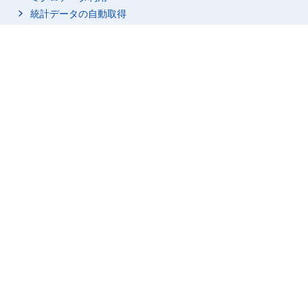
学習・研究（学業以
統計データの自動取得
外）
学習・研究（学業以
統計関連情報
外）
統計に用いる分類・用語
個人的ケア
市区町村名・コード
睡眠関連
調査項目
睡眠
調査計画／点検・評価結果
うたたね
行政記録情報等を活用している統計
療養
身体的ケア
リンク集
受診
統計を知る・学ぶ
入浴（自分自身や家族
統計関係リンク集
等が行うもの）
身の回りの用事（自分
自身や家族等が行うも
サイトについて
の）
このサイトについて
利用規約
身の回りの用事（個人
サービスの利用）
プライバシーポリシー