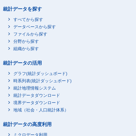
商業的サービスの利用
統計データを探す
家事関連に伴う移動
すべてから探す
家事関連に伴う移動
データベースから探す
ボランティア活動関連
ファイルから探す
ボランティア活動
分野から探す
ボランティア活動に伴
組織から探す
う移動
学業，学習・研究
統計データの活用
学業
グラフ(統計ダッシュボード)
学校での授業・その他
時系列表(統計ダッシュボード)
学校での行動
統計地理情報システム
学校の宿題
統計データダウンロード
家庭教師による勉強，
境界データダウンロード
学習塾・予備校での勉
強等
地域（社会・人口統計体系）
学校での学習（学業）
中の休憩
統計データの高度利用
通学
ミクロデータ利用