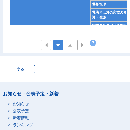
世帯管理
乳幼児以外の家族の介
護・看護
家族の身の回りの世話
その他の家事
育児
乳幼児の介護・看護
乳幼児の身体の世話と
監督
戻る
乳幼児と遊ぶ
子供の付き添い等
子供の教育
お知らせ・公表予定・新着
子供の送迎移動
お知らせ
買い物・サービスの利
用
公表予定
買い物
新着情報
ランキング
公的サービスの利用