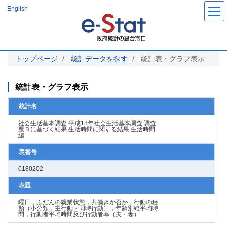
メ
English
イ
ン
コ
ン
テ
ン
ツ
トップページ
統計データを探す
統計表・グラフ表示
に
移
動
統計表・グラフ表示
統計名
社会生活基本調査 平成18年社会生活基本調査 調査
票Ｂに基づく結果 生活時間に関する結果 生活時間
編
表番号
0180202
表題
曜日，ふだんの就業状態，共働きか否か，行動の種
類（小分類，主行動・同時行動），年齢別総平均時
間，行動者平均時間及び行動者率（夫・妻）