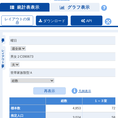
統計表表示
グラフ表示
レイアウトの保
ダウンロード
API
存
曜日
レイアウト設定
男女２C090673
世帯家族類型Ａ
再表示
凡例表示
総数
１～３室
標本数
4,853
726
推定人口
3,024
585