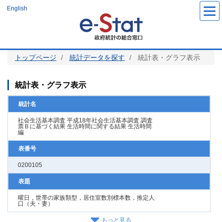
メ
English
イ
ン
コ
ン
テ
ン
ツ
トップページ
統計データを探す
統計表・グラフ表示
に
移
動
統計表・グラフ表示
統計名
社会生活基本調査 平成18年社会生活基本調査 調査
票Ｂに基づく結果 生活時間に関する結果 生活時間
編
表番号
0200105
表題
曜日，世帯の家族類型，居住室数別標本数，推定人
口（夫・妻）
もっと見る