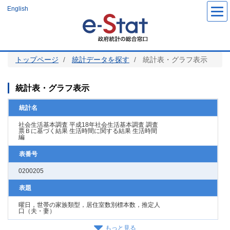
メ
English
イ
ン
コ
ン
テ
ン
ツ
トップページ
統計データを探す
統計表・グラフ表示
に
移
動
統計表・グラフ表示
統計名
社会生活基本調査 平成18年社会生活基本調査 調査
票Ｂに基づく結果 生活時間に関する結果 生活時間
編
表番号
0200205
表題
曜日，世帯の家族類型，居住室数別標本数，推定人
口（夫・妻）
もっと見る