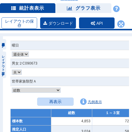
統計表表示
グラフ表示
レイアウトの保
ダウンロード
API
存
曜日
レイアウト設定
男女２C090673
世帯家族類型Ａ
再表示
凡例表示
総数
１～３室
標本数
4,853
726
推定人口
3,024
585