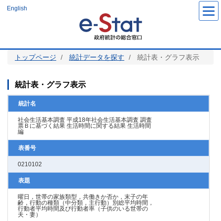
メ
English
イ
ン
コ
ン
テ
ン
ツ
トップページ
統計データを探す
統計表・グラフ表示
に
移
動
統計表・グラフ表示
統計名
社会生活基本調査 平成18年社会生活基本調査 調査
票Ｂに基づく結果 生活時間に関する結果 生活時間
編
表番号
0210102
表題
曜日，世帯の家族類型，共働きか否か，末子の年
齢，行動の種類（中分類，主行動）別総平均時間，
行動者平均時間及び行動者率（子供のいる世帯の
夫・妻）