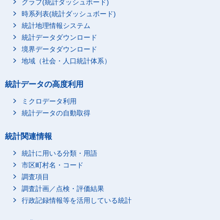
グラフ(統計ダッシュボード)
１２－１４歳
時系列表(統計ダッシュボード)
１５－１７歳
統計地理情報システム
１８歳以上
統計データダウンロード
（再掲）３歳未満
境界データダウンロード
（再掲）６歳未満
地域（社会・人口統計体系）
（再掲）６－９歳
統計データの高度利用
（再掲）１０－１４歳
（再掲）１５歳以上
ミクロデータ利用
妻
総数
総数
統計データの自動取得
０歳
統計関連情報
１－ ２歳
統計に用いる分類・用語
３－ ５歳
市区町村名・コード
６－ ８歳
調査項目
９－１１歳
調査計画／点検・評価結果
１２－１４歳
行政記録情報等を活用している統計
１５－１７歳