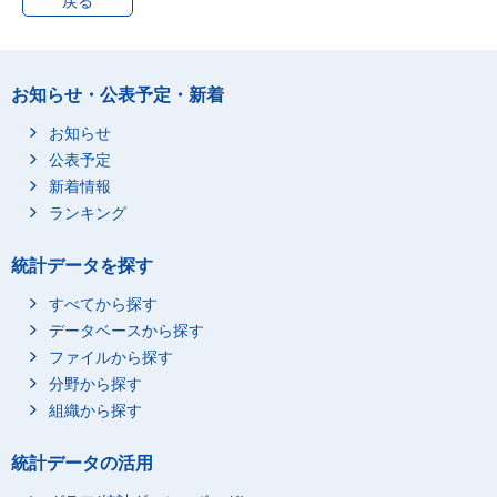
戻る
６－ ８歳
９－１１歳
１２－１４歳
お知らせ・公表予定・新着
１５－１７歳
１８歳以上
お知らせ
公表予定
（再掲）３歳未満
新着情報
（再掲）６歳未満
ランキング
（再掲）６－９歳
（再掲）１０－１４歳
統計データを探す
（再掲）１５歳以上
すべてから探す
うち夫が有業で妻が無
総数
データベースから探す
業
０歳
ファイルから探す
１－ ２歳
分野から探す
３－ ５歳
組織から探す
６－ ８歳
統計データの活用
９－１１歳