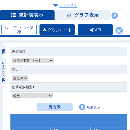
もっと見る
統計表表示
グラフ表示
レイアウトの保
ダウンロード
API
存
表章項目
レイアウト設定
曜日
世帯家族類型Ｂ
再表示
凡例表示