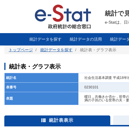
メ
イ
ン
統計で
コ
ン
テ
e-Stat
ン
ツ
に
移
統計データを探す
統計データの活用
統計デー
動
トップページ
統計データを探す
統計表・グラフ表示
統計表・グラフ表示
統計名
社会生活基本調査 平成18
表番号
0230101
曜日，共働きか否か，世帯の
表題
満の子供のいる世帯の夫・
統計表表示