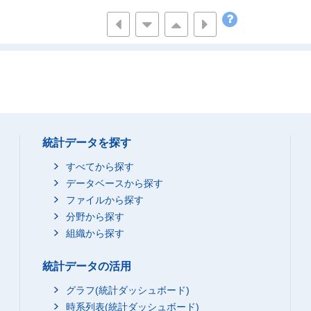
又は幼稚
子供がい
391
281
預かり保
90
69
いる
預かり保
301
213
いない
260
183
統計データを探す
する子供
26
15
すべてから探す
する子供
データベースから探す
234
168
ファイルから探す
用してい
分野から探す
50
31
組織から探す
用してい
184
137
統計データの活用
満の子供
180
104
グラフ(統計ダッシュボード)
108
59
時系列表(統計ダッシュボード)