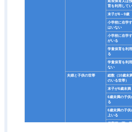
延長保育又は
育を利用して
末子が6～9歳
小学校に在学
はいない
小学校に在学
がいる
学童保育を利
る
学童保育を利
ない
夫婦と子供の世帯
総数（10歳未
のいる世帯）
末子が6歳未満
6歳未満の子供
る
6歳未満の子供
上いる
保育所（園）
園に在園する