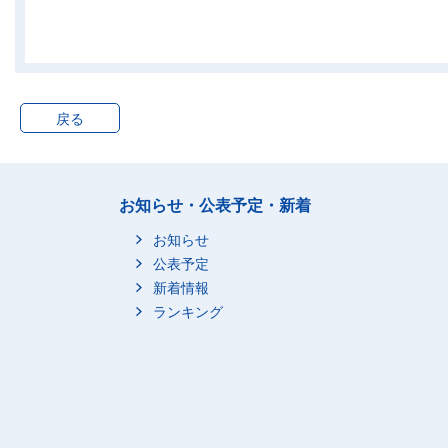
ない
保育所（園）
園い在園する
る
延長保育又は
育を利用して
戻る
延長保育又は
育を利用して
末子が6～9歳
お知らせ・公表予定・新着
小学校に在学
はいない
お知らせ
小学校に在学
公表予定
がいる
新着情報
学童保育を利
ランキング
る
学童保育を利
ない
夫婦，子供と親の世帯
総数（10歳未
のいる世帯）
末子が6歳未満