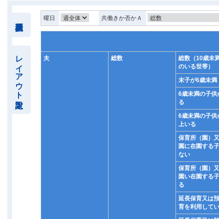
曜日
共働きか否かＡ
レイアウト設定
夫
総数
総数（10歳未
のいる世帯）
末子が6歳未満
6歳未満の子供
る
6歳未満の子供
上いる
保育所（園）
園に在園する
ない
保育所（園）
園い在園する
る
延長保育又は
育を利用して