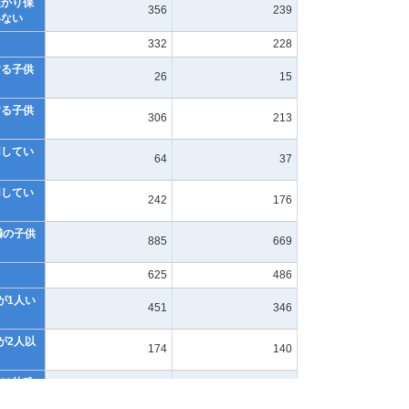
預かり保
356
239
いない
332
228
する子供
26
15
する子供
306
213
用してい
64
37
用してい
242
176
満の子供
885
669
625
486
が1人い
451
346
が2人以
174
140
又は幼稚
子供はい
234
205