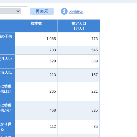
再表示
凡例表示
標本数
推定人口
【万人】
満の子供
1,065
773
733
546
が1人い
520
389
が2人以
213
157
又は幼稚
子供はい
265
221
又は幼稚
子供がい
468
325
預かり保
112
85
いる