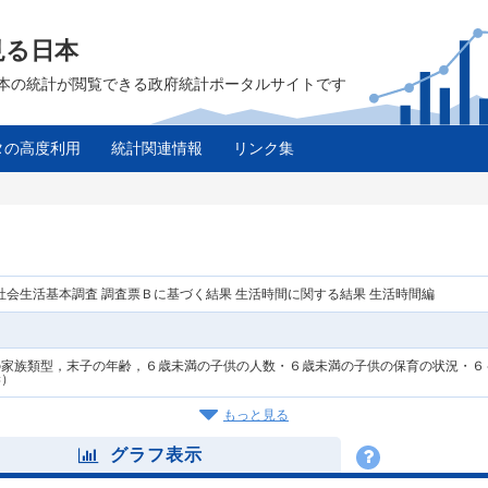
見る日本
は、日本の統計が閲覧できる政府統計ポータルサイトです
タの高度利用
統計関連情報
リンク集
年社会生活基本調査 調査票Ｂに基づく結果 生活時間に関する結果 生活時間編
家族類型，末子の年齢，６歳未満の子供の人数・６歳未満の子供の保育の状況・６
妻）
もっと見る
グラフ表示