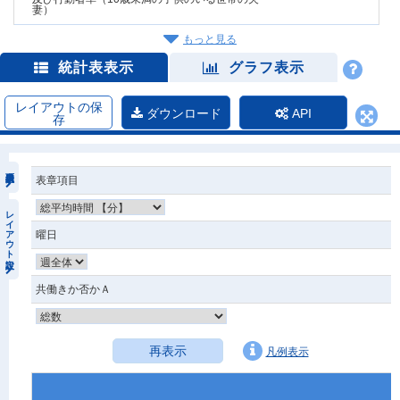
妻）
もっと見る
統計表表示
グラフ表示
レイアウトの保
ダウンロード
API
存
表章項目
レイアウト設定
曜日
共働きか否かＡ
再表示
凡例表示