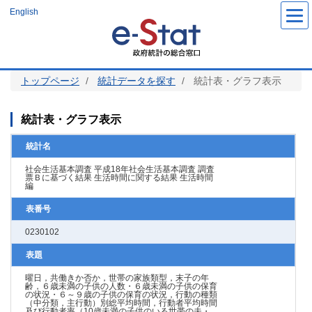
メ
English
イ
ン
コ
ン
テ
ン
ツ
トップページ
統計データを探す
統計表・グラフ表示
に
移
動
統計表・グラフ表示
統計名
社会生活基本調査 平成18年社会生活基本調査 調査
票Ｂに基づく結果 生活時間に関する結果 生活時間
編
表番号
0230102
表題
曜日，共働きか否か，世帯の家族類型，末子の年
齢，６歳未満の子供の人数・６歳未満の子供の保育
の状況・６～９歳の子供の保育の状況，行動の種類
（中分類，主行動）別総平均時間，行動者平均時間
及び行動者率（10歳未満の子供のいる世帯の夫・