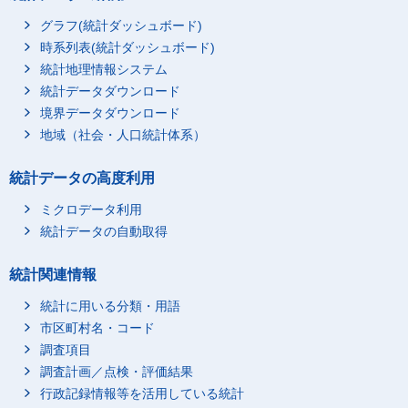
保育所（園）又は幼稚
グラフ(統計ダッシュボード)
園に在園する子供はい
時系列表(統計ダッシュボード)
ない
統計地理情報システム
保育所（園）又は幼稚
園い在園する子供がい
統計データダウンロード
る
境界データダウンロード
延長保育又は預かり保
地域（社会・人口統計体系）
育を利用している
延長保育又は預かり保
統計データの高度利用
育を利用していない
ミクロデータ利用
末子が6～9歳
統計データの自動取得
小学校に在学する子供
はいない
統計関連情報
小学校に在学する子供
がいる
統計に用いる分類・用語
学童保育を利用してい
市区町村名・コード
る
調査項目
学童保育を利用してい
調査計画／点検・評価結果
ない
行政記録情報等を活用している統計
妻
総数
総数（10歳未満の子供