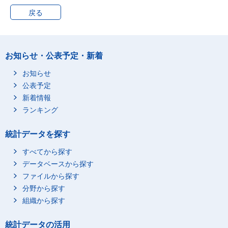
延長保育又は預かり保
育を利用している
戻る
延長保育又は預かり保
育を利用していない
末子が6～9歳
お知らせ・公表予定・新着
小学校に在学する子供
はいない
お知らせ
公表予定
小学校に在学する子供
がいる
新着情報
学童保育を利用してい
ランキング
る
学童保育を利用してい
統計データを探す
ない
すべてから探す
夫婦，子供と親の世帯
総数（10歳未満の子供
のいる世帯）
データベースから探す
ファイルから探す
末子が6歳未満
分野から探す
6歳未満の子供が1人い
る
組織から探す
6歳未満の子供が2人以
上いる
統計データの活用