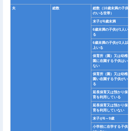
夫
総数
総数（10歳未満の子供
のいる世帯）
末子が6歳未満
6歳未満の子供が1人い
る
6歳未満の子供が2人以
上いる
保育所（園）又は幼稚
園に在園する子供はい
ない
保育所（園）又は幼稚
園い在園する子供がい
る
延長保育又は預かり保
育を利用している
延長保育又は預かり保
育を利用していない
末子が6～9歳
小学校に在学する子供