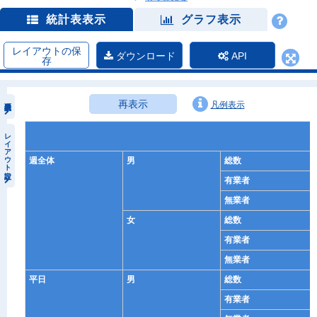
統計表表示
グラフ表示
レイアウトの保
ダウンロード
API
存
再表示
凡例表示
レイアウト設定
週全体
男
総数
有業者
無業者
女
総数
有業者
無業者
平日
男
総数
有業者