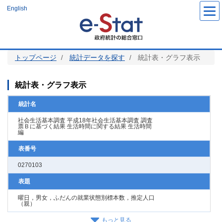
メ
English
イ
ン
コ
ン
テ
ン
ツ
トップページ
統計データを探す
統計表・グラフ表示
に
移
動
統計表・グラフ表示
統計名
社会生活基本調査 平成18年社会生活基本調査 調査
票Ｂに基づく結果 生活時間に関する結果 生活時間
編
表番号
0270103
表題
曜日，男女，ふだんの就業状態別標本数，推定人口
（親）
もっと見る