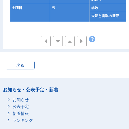
土曜日
男
総数
夫婦と両親の世帯
夫婦とひとり親の世帯
夫婦，子供と両親の世
帯
夫婦，子供とひとり親
の世帯
女
総数
戻る
夫婦と両親の世帯
夫婦とひとり親の世帯
夫婦，子供と両親の世
帯
お知らせ・公表予定・新着
夫婦，子供とひとり親
お知らせ
の世帯
公表予定
日曜日
男
総数
新着情報
夫婦と両親の世帯
ランキング
夫婦とひとり親の世帯