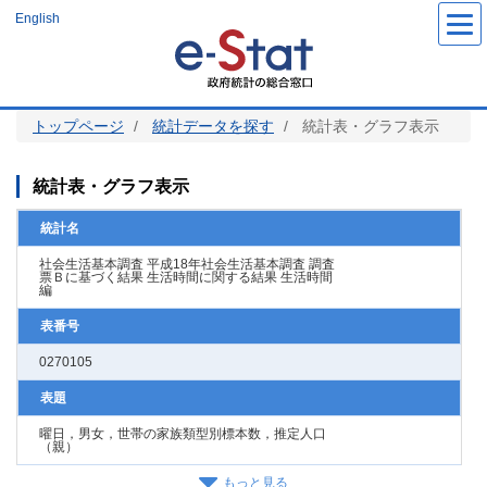
メ
English
イ
ン
コ
ン
テ
ン
ツ
トップページ
統計データを探す
統計表・グラフ表示
に
移
動
統計表・グラフ表示
統計名
社会生活基本調査 平成18年社会生活基本調査 調査
票Ｂに基づく結果 生活時間に関する結果 生活時間
編
表番号
0270105
表題
曜日，男女，世帯の家族類型別標本数，推定人口
（親）
もっと見る