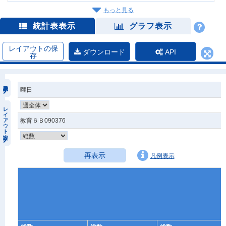
もっと見る
統計表表示
グラフ表示
レイアウトの保
ダウンロード
API
存
曜日
レイアウト設定
教育６Ｂ090376
再表示
凡例表示