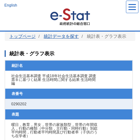
メ
English
イ
ン
コ
ン
テ
ン
ツ
トップページ
統計データを探す
統計表・グラフ表示
に
移
動
統計表・グラフ表示
統計名
社会生活基本調査 平成18年社会生活基本調査 調査
票Ｂに基づく結果 生活時間に関する結果 生活時間
編
表番号
0290202
表題
曜日，教育，男女，世帯の家族類型，世帯の年間収
入，行動の種類（中分類，主行動・同時行動）別総
平均時間，行動者平均時間及び行動者率（子供のう
ち在学者）