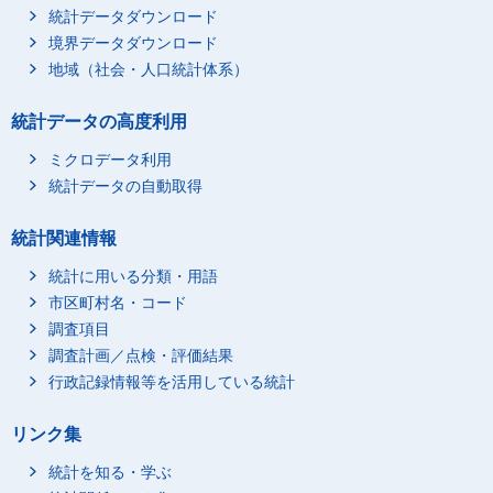
夫婦，子供と親の世帯
総数
統計データダウンロード
300万円未満
境界データダウンロード
300～499万円
地域（社会・人口統計体系）
500～699万円
統計データの高度利用
700～999万円
1000万円以上
ミクロデータ利用
統計データの自動取得
統計関連情報
統計に用いる分類・用語
市区町村名・コード
調査項目
調査計画／点検・評価結果
行政記録情報等を活用している統計
リンク集
統計を知る・学ぶ