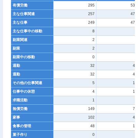
有償労働
295
538
主な仕事関連
257
477
主な仕事
249
472
主な仕事中の移動
8
4
副業関連
2
-
副業
2
-
副業中の移動
0
-
通勤
32
47
通勤
32
47
その他の仕事関連
5
14
仕事中の休憩
4
14
求職活動
1
-
無償労働
149
74
家事
102
43
食事の管理
48
12
菓子作り
0
-