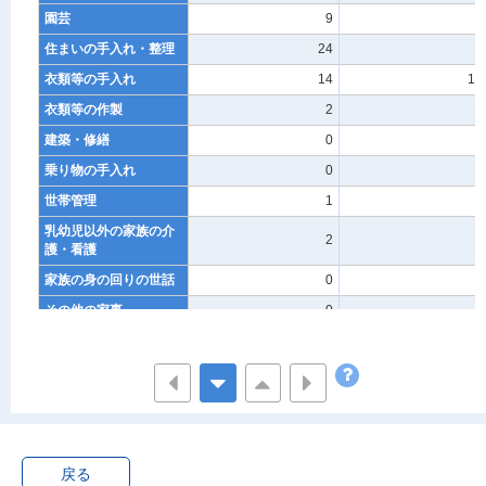
園芸
9
1
住まいの手入れ・整理
24
9
衣類等の手入れ
14
16
衣類等の作製
2
-
建築・修繕
0
-
乗り物の手入れ
0
4
世帯管理
1
2
乳幼児以外の家族の介
2
-
護・看護
家族の身の回りの世話
0
-
その他の家事
0
-
育児
2
1
乳幼児の介護・看護
-
-
乳幼児の身体の世話と
1
-
監督
乳幼児と遊ぶ
1
1
戻る
子供の付き添い等
0
-