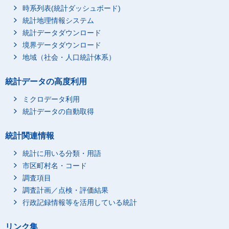
時系列表(統計ダッシュボード)
学校の宿題
5
-
統計地理情報システム
家庭教師による勉強，
学習塾・予備校での勉
統計データダウンロード
-
-
強等
境界データダウンロード
学校での学習（学業）
地域（社会・人口統計体系）
0
-
中の休憩
通学
3
-
統計データの高度利用
学習・研究（学業以
8
-
ミクロデータ利用
外）
統計データの自動取得
学習・研究（学業以
8
-
外）
統計関連情報
個人的ケア
646
585
睡眠関連
統計に用いる分類・用語
462
422
市区町村名・コード
睡眠
455
422
調査項目
うたたね
0
-
調査計画／点検・評価結果
療養
6
-
行政記録情報等を活用している統計
身体的ケア
71
65
受診
6
-
リンク集