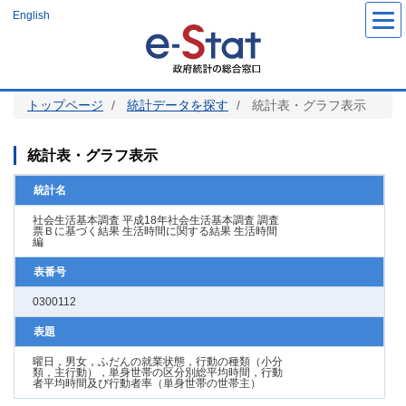
メ
English
イ
ン
コ
ン
テ
ン
ツ
トップページ
統計データを探す
統計表・グラフ表示
に
移
動
統計表・グラフ表示
統計名
社会生活基本調査 平成18年社会生活基本調査 調査
票Ｂに基づく結果 生活時間に関する結果 生活時間
編
表番号
0300112
表題
曜日，男女，ふだんの就業状態，行動の種類（小分
類，主行動），単身世帯の区分別総平均時間，行動
者平均時間及び行動者率（単身世帯の世帯主）