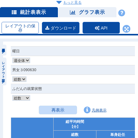
もっと見る
統計表表示
グラフ表示
レイアウトの保
ダウンロード
API
存
曜日
レイアウト設定
男女３090630
ふだんの就業状態
再表示
凡例表示
総平均時間
【分】
総数
単身赴任