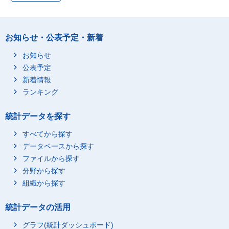
子供の教育
0
-
子供の送迎移動
0
-
お知らせ・公表予定・新着
買い物・サービスの利
29
19
用
お知らせ
買い物
27
18
公表予定
公的サービスの利用
0
-
新着情報
ランキング
商業的サービスの利用
1
1
家事関連に伴う移動
11
11
統計データを探す
家事関連に伴う移動
11
11
すべてから探す
ボランティア活動関連
5
-
データベースから探す
ボランティア活動
5
-
ファイルから探す
ボランティア活動に伴
1
-
分野から探す
う移動
組織から探す
学業，学習・研究
38
-
学業
30
-
統計データの活用
学校での授業・その他
21
-
学校での行動
グラフ(統計ダッシュボード)