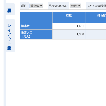
曜日
男女３090630
ふだんの就業
総数
持ち家
レイアウト設定
標本数
1,631
推定人口
1,300
【万人】