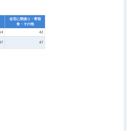
住宅に間借り・寄宿
舎・その他
14
42
47
47