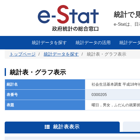
メ
イ
ン
統計で
コ
ン
テ
e-Stat
ン
ツ
に
移
統計データを探す
統計データの活用
統計デー
動
トップページ
統計データを探す
統計表・グラフ表示
統計表・グラフ表示
統計名
社会生活基本調査 平成18
表番号
0300205
表題
曜日，男女，ふだんの就業
統計表表示