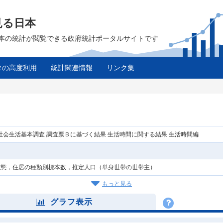
見る日本
は、日本の統計が閲覧できる政府統計ポータルサイトです
タの高度利用
統計関連情報
リンク集
年社会生活基本調査 調査票Ｂに基づく結果 生活時間に関する結果 生活時間編
状態，住居の種類別標本数，推定人口（単身世帯の世帯主）
もっと見る
グラフ表示