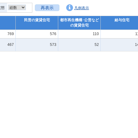
再表示
状態
凡例表示
民営の賃貸住宅
都市再生機構･公営など
給与住宅
の賃貸住宅
769
576
110
1
467
573
52
1