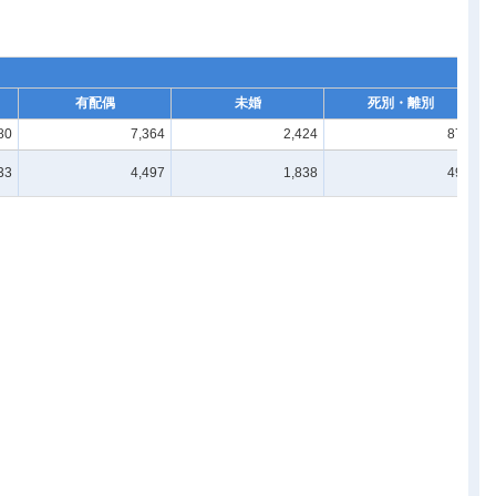
有配偶
未婚
死別・離別
80
7,364
2,424
875
33
4,497
1,838
493