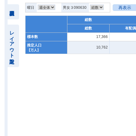
再表示
曜日
男女３090630
総数
総数
有配偶
レイアウト設定
標本数
17,366
推定人口
10,762
【万人】