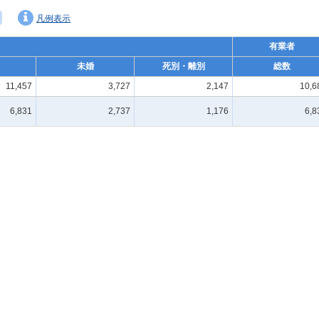
凡例表示
有業者
未婚
死別・離別
総数
11,457
3,727
2,147
10,6
6,831
2,737
1,176
6,8