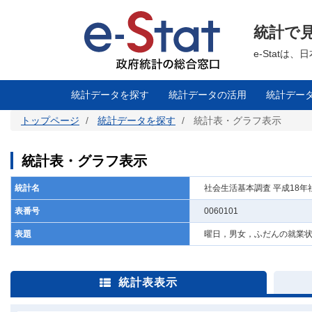
メ
イ
ン
統計で
コ
ン
テ
e-Stat
ン
ツ
に
移
統計データを探す
統計データの活用
統計デー
動
トップページ
統計データを探す
統計表・グラフ表示
統計表・グラフ表示
統計名
社会生活基本調査 平成18
表番号
0060101
表題
曜日，男女，ふだんの就業状
統計表表示