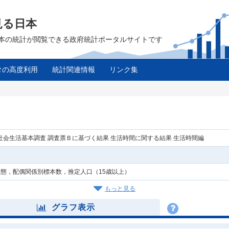
見る日本
は、日本の統計が閲覧できる政府統計ポータルサイトです
タの高度利用
統計関連情報
リンク集
年社会生活基本調査 調査票Ｂに基づく結果 生活時間に関する結果 生活時間編
態，配偶関係別標本数，推定人口（15歳以上）
もっと見る
グラフ表示