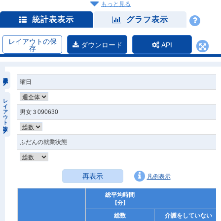
もっと見る
統計表表示
グラフ表示
レイアウトの保
ダウンロード
API
存
曜日
レイアウト設定
男女３090630
ふだんの就業状態
再表示
凡例表示
総平均時間
【分】
総数
介護をしていない