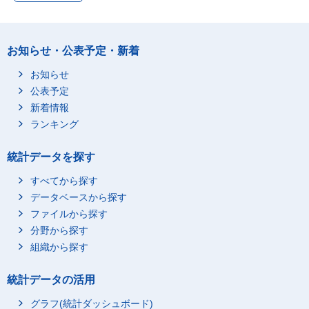
子供の付き添い等
0
0
子供の教育
2
2
子供の送迎移動
3
3
お知らせ・公表予定・新着
買い物・サービスの利
26
26
お知らせ
用
公表予定
買い物
25
24
新着情報
公的サービスの利用
0
0
ランキング
商業的サービスの利用
1
1
家事関連に伴う移動
11
11
統計データを探す
家事関連に伴う移動
11
11
すべてから探す
ボランティア活動関連
5
5
データベースから探す
ボランティア活動
ファイルから探す
4
4
分野から探す
ボランティア活動に伴
1
1
う移動
組織から探す
学業，学習・研究
40
42
統計データの活用
学業
35
37
学校での授業・その他
グラフ(統計ダッシュボード)
20
22