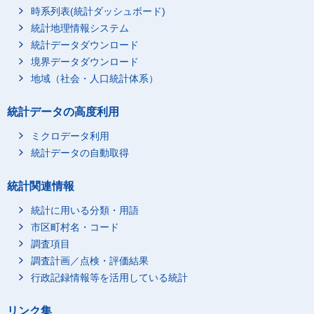
学校での行動
時系列表(統計ダッシュボード)
学校の宿題
7
8
統計地理情報システム
家庭教師による勉強，
統計データダウンロード
学習塾・予備校での勉
1
2
境界データダウンロード
強等
地域（社会・人口統計体系）
学校での学習（学業）
1
1
中の休憩
統計データの高度利用
通学
5
6
ミクロデータ利用
学習・研究（学業以
5
5
外）
統計データの自動取得
学習・研究（学業以
5
5
外）
統計関連情報
個人的ケア
661
661
統計に用いる分類・用語
睡眠関連
476
476
市区町村名・コード
睡眠
469
469
調査項目
調査計画／点検・評価結果
うたたね
1
1
行政記録情報等を活用している統計
療養
6
6
身体的ケア
68
68
リンク集