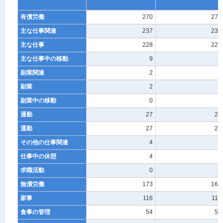
有償労働
270
271
主な仕事関連
237
238
主な仕事
228
229
主な仕事中の移動
9
9
副業関連
2
2
副業
2
2
副業中の移動
0
0
通勤
27
27
通勤
27
27
その他の仕事関連
4
4
仕事中の休憩
4
4
求職活動
0
0
無償労働
173
169
家事
116
112
食事の管理
54
53