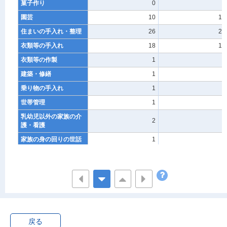
菓子作り
0
0
園芸
10
10
住まいの手入れ・整理
26
26
衣類等の手入れ
18
17
衣類等の作製
1
1
建築・修繕
1
1
乗り物の手入れ
1
1
世帯管理
1
1
乳幼児以外の家族の介
2
1
護・看護
家族の身の回りの世話
1
1
その他の家事
0
0
育児
16
16
乳幼児の介護・看護
0
0
乳幼児の身体の世話と
5
5
監督
乳幼児と遊ぶ
5
5
戻る