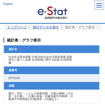
メ
English
イ
ン
コ
ン
テ
ン
ツ
トップページ
統計データを探す
統計表・グラフ表示
に
移
動
統計表・グラフ表示
統計名
社会生活基本調査 平成18年社会生活基本調査 調査
票Ｂに基づく結果 生活時間に関する結果 生活時間
編
表番号
0070102
表題
曜日，男女，ふだんの就業状態，行動の種類（小分
類，主行動），介護の有無・対象別総平均時間，行
動者平均時間及び行動者率（15歳以上）