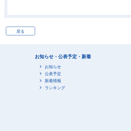
乳幼児の介護・看護
-
乳幼児の身体の世話と
0
監督
乳幼児と遊ぶ
0
戻る
子供の付き添い等
0
子供の教育
0
子供の送迎移動
0
お知らせ・公表予定・新着
買い物・サービスの利
12
用
お知らせ
買い物
12
公表予定
公的サービスの利用
0
新着情報
商業的サービスの利用
0
ランキング
家事関連に伴う移動
4
家事関連に伴う移動
4
ボランティア活動関連
2
ボランティア活動
1
ボランティア活動に伴
0