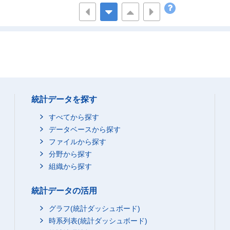
-
-
-
0
1
-
1
0
-
-
-
-
-
0
0
0
0
0
統計データを探す
12
8
11
すべてから探す
12
8
11
データベースから探す
-
-
-
ファイルから探す
0
-
0
分野から探す
組織から探す
5
3
4
5
3
4
統計データの活用
1
0
1
グラフ(統計ダッシュボード)
0
0
1
時系列表(統計ダッシュボード)
0
0
0