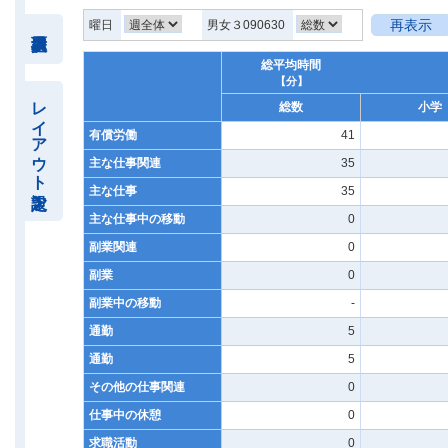
再表示
曜日
男女３090630
総平均時間
【分】
レイアウト設定
総数
小学
有償労働
41
主な仕事関連
35
主な仕事
35
主な仕事中の移動
0
副業関連
0
副業
0
副業中の移動
-
通勤
5
通勤
5
その他の仕事関連
0
仕事中の休憩
0
求職活動
0