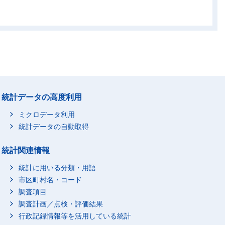
-
-
-
-
-
0
99
248
-
1
67
65
-
0
60
-
-
-
152
-
0
0
43
45
統計データの高度利用
18
17
61
56
ミクロデータ利用
18
17
60
56
統計データの自動取得
-
0
15
-
統計関連情報
0
0
34
24
5
6
37
36
統計に用いる分類・用語
5
6
37
36
市区町村名・コード
調査項目
8
4
127
37
調査計画／点検・評価結果
6
3
155
41
行政記録情報等を活用している統計
1
1
42
21