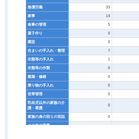
無償労働
33
家事
14
食事の管理
5
菓子作り
0
園芸
0
住まいの手入れ・整理
7
衣類等の手入れ
1
衣類等の作製
0
建築・修繕
0
乗り物の手入れ
0
世帯管理
0
乳幼児以外の家族の介
0
護・看護
家族の身の回りの世話
0
その他の家事
-
育児
1