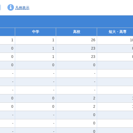
凡例表示
中学
高校
短大・高専
1
1
26
1
0
1
23
0
1
23
0
0
0
-
-
-
-
-
-
-
-
-
0
0
2
0
0
2
-
-
0
-
-
0
-
-
0