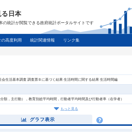
見る日本
は、日本の統計が閲覧できる政府統計ポータルサイトです
タの高度利用
統計関連情報
リンク集
年社会生活基本調査 調査票Ｂに基づく結果 生活時間に関する結果 生活時間編
小分類，主行動），教育別総平均時間，行動者平均時間及び行動者率（在学者）
もっと見る
グラフ表示