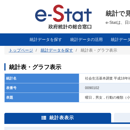
メ
イ
ン
統計で
コ
ン
テ
e-Stat
ン
ツ
に
移
統計データを探す
統計データの活用
統計デー
動
トップページ
統計データを探す
統計表・グラフ表示
統計表・グラフ表示
統計名
社会生活基本調査 平成18
表番号
0090102
表題
曜日，男女，行動の種類（
統計表表示