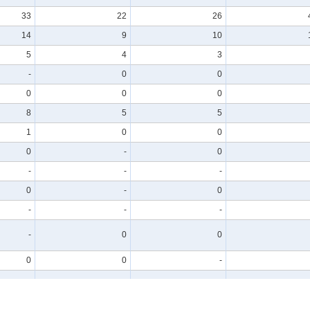
33
22
26
14
9
10
5
4
3
-
0
0
0
0
0
8
5
5
1
0
0
0
-
0
-
-
-
0
-
0
-
-
-
-
0
0
0
0
-
-
-
-
1
1
0