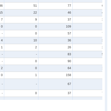
46
51
77
68
15
22
46
43
7
9
37
32
0
0
109
-
-
0
57
70
4
10
36
32
1
2
26
27
-
-
83
53
-
0
90
-
2
0
64
15
0
1
158
-
-
-
67
-
-
0
37
74
-
-
-
-
0
2
85
71