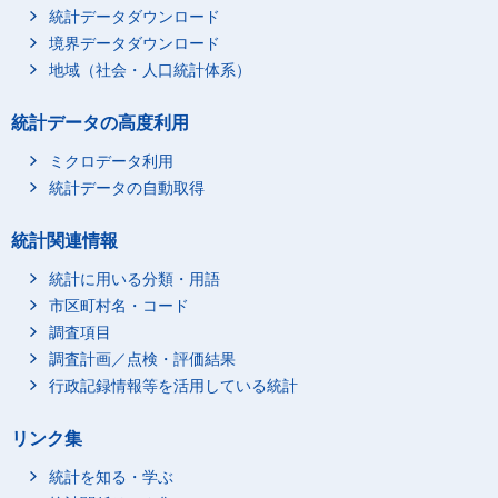
統計データダウンロード
携帯電話・ＰＨＳを使
380
境界データダウンロード
用している
地域（社会・人口統計体系）
パソコンを使用してい
398
る
統計データの高度利用
携帯情報端末を使用し
492
ている
ミクロデータ利用
55～64歳
総数
275
統計データの自動取得
情報通信関連機器を使
190
用していない
統計関連情報
情報通信関連機器を使
308
用している
統計に用いる分類・用語
市区町村名・コード
携帯電話・ＰＨＳを使
312
用している
調査項目
調査計画／点検・評価結果
パソコンを使用してい
319
る
行政記録情報等を活用している統計
携帯情報端末を使用し
322
ている
リンク集
65～74歳
総数
113
統計を知る・学ぶ
情報通信関連機器を使