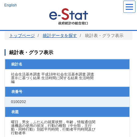
メ
English
イ
ン
コ
ン
テ
ン
ツ
トップページ
統計データを探す
統計表・グラフ表示
に
移
動
統計表・グラフ表示
統計名
社会生活基本調査 平成18年社会生活基本調査 調査
票Ｂに基づく結果 生活時間に関する結果 生活時間
編
表番号
0100202
表題
曜日，男女，ふだんの就業状態，年齢，情報通信関
連機器の使用の状況，行動の種類（中分類，主行
動・同時行動）別総平均時間，行動者平均時間及び
行動者率