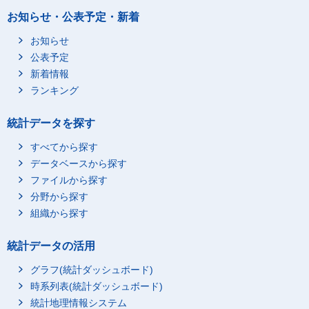
パソコンを使用してい
406
お知らせ・公表予定・新着
る
携帯情報端末を使用し
お知らせ
405
ている
公表予定
35～44歳
総数
385
新着情報
情報通信関連機器を使
ランキング
233
用していない
情報通信関連機器を使
統計データを探す
391
用している
すべてから探す
携帯電話・ＰＨＳを使
392
データベースから探す
用している
ファイルから探す
パソコンを使用してい
412
る
分野から探す
組織から探す
携帯情報端末を使用し
358
ている
45～54歳
総数
370
統計データの活用
情報通信関連機器を使
グラフ(統計ダッシュボード)
312
用していない
時系列表(統計ダッシュボード)
情報通信関連機器を使
378
統計地理情報システム
用している