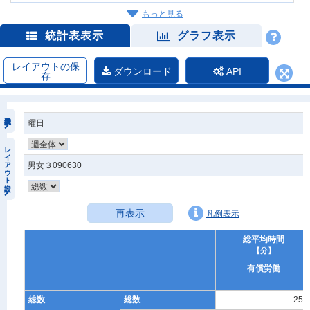
もっと見る
統計表表示
グラフ表示
レイアウトの保
ダウンロード
API
存
曜日
レイアウト設定
男女３090630
再表示
凡例表示
総平均時間
【分】
有償労働
総数
総数
256