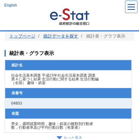
メ
English
イ
ン
コ
ン
テ
ン
ツ
トップページ
統計データを探す
統計表・グラフ表示
に
移
動
統計表・グラフ表示
統計名
社会生活基本調査 平成23年社会生活基本調査 調査
票Ａに基づく結果 生活行動に関する結果 生活行動編
（全国） 趣味・娯楽
表番号
04803
表題
男女，週間就業時間，趣味・娯楽の種類別行動者
数，行動者率及び平均行動日数（有業者）
もっと見る