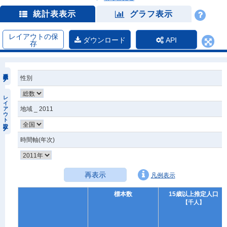
統計表表示
グラフ表示
レイアウトの保
ダウンロード
API
存
性別
レイアウト設定
地域 _ 2011
時間軸(年次)
再表示
凡例表示
標本数
15歳以上推定人口
【千人】