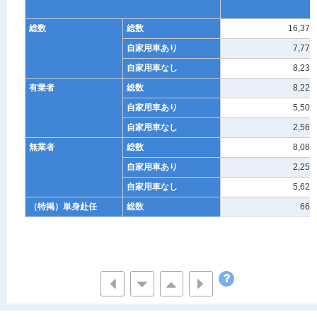
総数
総数
16,377
自家用車あり
7,773
自家用車なし
8,237
有業者
総数
8,229
自家用車あり
5,503
自家用車なし
2,569
無業者
総数
8,089
自家用車あり
2,258
自家用車なし
5,629
（特掲）単身赴任
総数
666