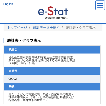
メ
English
イ
ン
コ
ン
テ
ン
ツ
トップページ
統計データを探す
統計表・グラフ表示
に
移
動
統計表・グラフ表示
統計名
社会生活基本調査 平成23年社会生活基本調査 調査
票Ａに基づく結果 生活行動に関する結果 生活行動編
（全国） 旅行・行楽
表番号
09902
表題
男女，ふだんの就業状態，年齢・自家用車の有無・
世帯の年間収入，旅行・行楽の種類別行動者数及び
行動者率（単身世帯の世帯主）