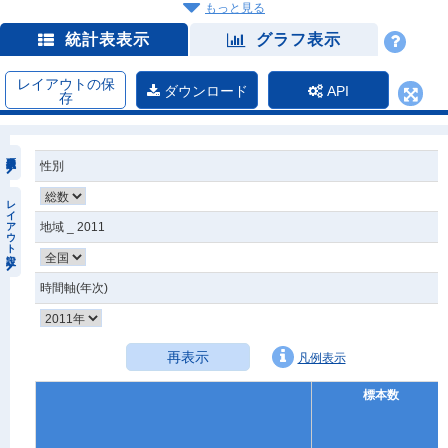
もっと見る
統計表表示
グラフ表示
レイアウトの保
ダウンロード
API
存
性別
レイアウト設定
地域 _ 2011
時間軸(年次)
再表示
凡例表示
標本数