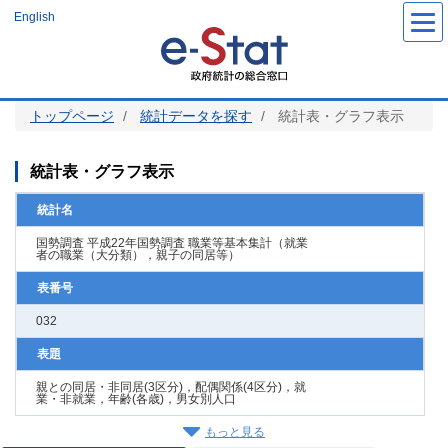
メ
English
イ
ン
コ
ン
テ
ン
ツ
トップページ
統計データを探す
統計表・グラフ表示
に
移
動
統計表・グラフ表示
統計名
国勢調査 平成22年国勢調査 職業等基本集計（就業
者の職業（大分類），親子の同居等）
表番号
032
表題
親との同居・非同居(3区分)，配偶関係(4区分)，就
業・非就業，年齢(各歳)，男女別人口
もっと見る