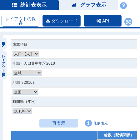
統計表表示
グラフ表示
レイアウトの保
ダウンロード
API
存
表章項目
レイアウト設定
全域・人口集中地区2010
地域（2010）
時間軸（年次）
再表示
凡例表示
総数（配偶関係）