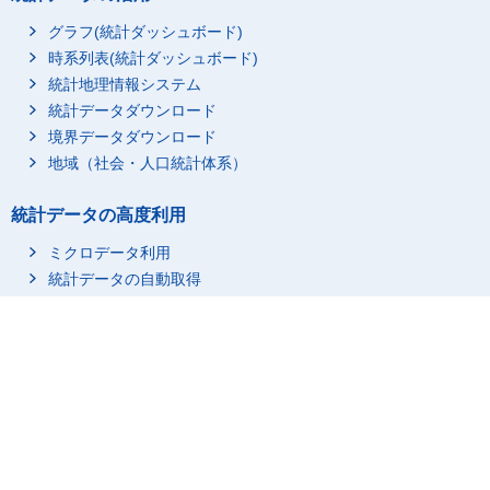
44歳
1,410,014
グラフ(統計ダッシュボード)
45歳
1,744,172
時系列表(統計ダッシュボード)
46歳
1,632,518
統計地理情報システム
47歳
1,594,519
統計データダウンロード
48歳
1,542,921
境界データダウンロード
49歳
1,518,986
地域（社会・人口統計体系）
50歳
1,532,059
統計データの高度利用
51歳
1,559,648
52歳
1,519,884
ミクロデータ利用
53歳
1,478,697
統計データの自動取得
54歳
1,554,211
統計関連情報
55歳
1,608,361
統計に用いる分類・用語
56歳
1,611,287
市区町村名・コード
57歳
1,713,738
調査項目
58歳
1,809,889
調査計画／点検・評価結果
59歳
1,920,459
行政記録情報等を活用している統計