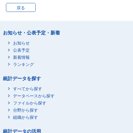
28歳
1,475,731
戻る
29歳
1,494,147
30歳
1,561,305
31歳
1,600,983
お知らせ・公表予定・新着
32歳
1,669,936
33歳
1,712,263
お知らせ
公表予定
34歳
1,797,010
新着情報
35歳
1,880,293
ランキング
36歳
1,981,982
37歳
2,017,073
統計データを探す
38歳
1,978,648
すべてから探す
39歳
1,928,353
データベースから探す
40歳
1,874,292
ファイルから探す
41歳
1,846,761
分野から探す
42歳
1,807,649
組織から探す
43歳
1,803,149
統計データの活用