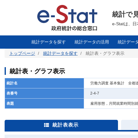
メ
イ
ン
統計で
コ
ン
テ
e-Stat
ン
ツ
に
移
統計データを探す
統計データの活用
統計デー
動
トップページ
統計データを探す
統計表・グラフ表示
統計表・グラフ表示
統計名
労働力調査 基本集計 全都道
表番号
2-4-7
表題
雇用形態，月間就業時間別就業者
統計表表示