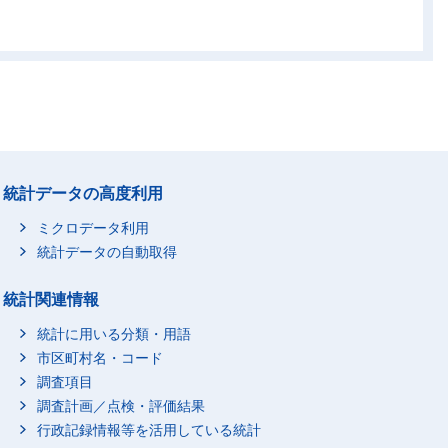
96
231
962
312
94
237
976
321
90
237
903
322
04
237
942
318
90
231
904
318
96
241
942
323
92
234
893
320
統計データの高度利用
04
245
950
318
ミクロデータ利用
87
240
911
323
統計データの自動取得
95
237
947
327
93
254
917
329
統計関連情報
89
253
940
339
統計に用いる分類・用語
89
243
880
332
市区町村名・コード
00
255
922
338
調査項目
02
256
904
343
調査計画／点検・評価結果
02
行政記録情報等を活用している統計
261
941
347