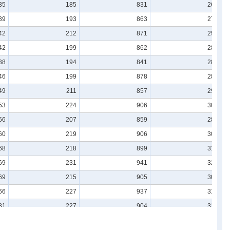
35
185
831
262
39
193
863
278
42
212
871
290
42
199
862
288
38
194
841
285
46
199
878
288
49
211
857
296
53
224
906
307
56
207
859
287
60
219
906
304
68
218
899
313
69
231
941
323
69
215
905
308
66
227
937
314
81
227
904
314
88
236
934
323