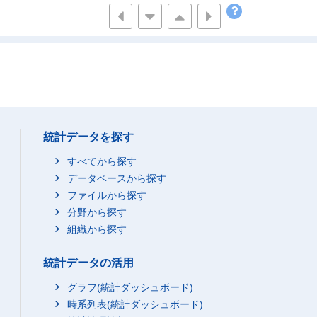
195
533
105
1
108
514
82
1
97
505
78
1
113
527
87
2
94
507
86
1
107
520
83
1
98
504
77
1
統計データを探す
111
534
85
2
すべてから探す
84
507
80
1
データベースから探す
100
514
82
1
ファイルから探す
97
526
79
1
分野から探す
108
521
79
1
組織から探す
85
514
82
1
統計データの活用
100
540
85
2
100
538
79
2
グラフ(統計ダッシュボード)
112
時系列表(統計ダッシュボード)
546
84
2