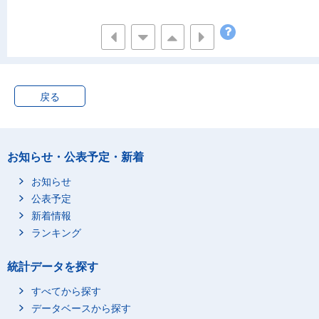
2020年1～3月期
6008
5661
2020年4～6月期
5914
5579
2020年7～9月期
5940
5601
2020年10～12月期
5990
5638
戻る
2021年1～3月期
5965
5601
2021年4～6月期
5948
5615
2021年7～9月期
5969
5635
お知らせ・公表予定・新着
2021年10～12月期
5969
5627
2022年1～3月期
5993
5640
お知らせ
公表予定
2022年4～6月期
6035
5701
新着情報
2022年7～9月期
6046
5706
ランキング
2022年10～12月期
6054
5710
2023年1～3月期
6018
5680
統計データを探す
2023年4～6月期
6067
5733
すべてから探す
2023年7～9月期
6090
5750
データベースから探す
2023年10～12月期
6092
5756