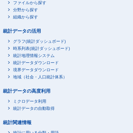
ファイルから探す
2024年1～3月期
6073
5736
分野から探す
2024年4～6月期
6098
5753
組織から探す
2024年7～9月期
6126
5772
統計データの活用
2024年10～12月期
6163
5824
グラフ(統計ダッシュボード)
2025年1～3月期
6143
5794
時系列表(統計ダッシュボード)
2025年4～6月期
6169
5822
統計地理情報システム
2025年7～9月期
6183
5832
統計データダウンロード
2025年10～12月期
6215
5866
境界データダウンロード
2026年1～3月期
6161
5816
地域（社会・人口統計体系）
統計データの高度利用
ミクロデータ利用
統計データの自動取得
統計関連情報
統計に用いる分類・用語