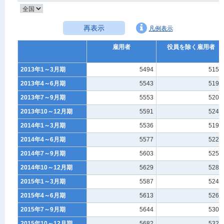
再表示
凡例表示
雇用者
役員を除く雇用者
2013年1～3月期
5494
5154
2013年4～6月期
5543
5198
2013年7～9月期
5553
5205
2013年10～12月期
5591
5248
2014年1～3月期
5536
5193
2014年4～6月期
5577
5226
2014年7～9月期
5603
5257
2014年10～12月期
5629
5285
2015年1～3月期
5587
5245
2015年4～6月期
5613
5267
2015年7～9月期
5644
5301
2015年10～12月期
5682
5322