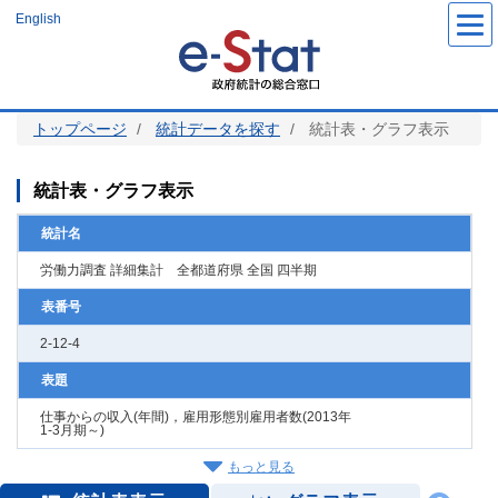
メ
English
イ
ン
コ
ン
テ
ン
ツ
トップページ
統計データを探す
統計表・グラフ表示
に
移
動
統計表・グラフ表示
統計名
労働力調査 詳細集計 全都道府県 全国 四半期
表番号
2-12-4
表題
仕事からの収入(年間)，雇用形態別雇用者数(2013年
1-3月期～)
もっと見る