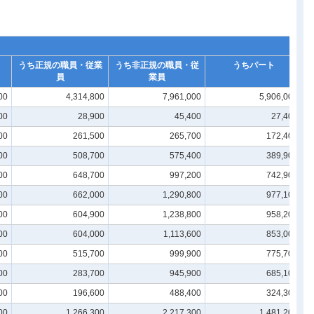
うち正規の職員・従業
うち非正規の職員・従
うちパート
員
業員
00
4,314,800
7,961,000
5,906,000
00
28,900
45,400
27,400
00
261,500
265,700
172,400
00
508,700
575,400
389,900
00
648,700
997,200
742,900
00
662,000
1,290,800
977,100
00
604,900
1,238,800
958,200
00
604,000
1,113,600
853,000
00
515,700
999,900
775,700
00
283,700
945,900
685,100
00
196,600
488,400
324,300
00
1,266,300
2,217,300
1,481,200