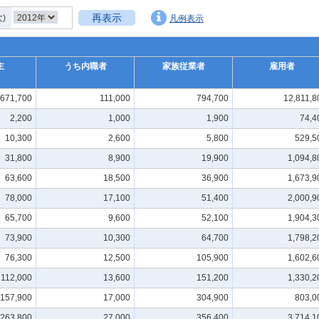
再表示
次)
凡例表示
主
うち内職者
家族従業者
雇用者
671,700
111,000
794,700
12,811,8
2,200
1,000
1,900
74,4
10,300
2,600
5,800
529,5
31,800
8,900
19,900
1,094,8
63,600
18,500
36,900
1,673,9
78,000
17,100
51,400
2,000,9
65,700
9,600
52,100
1,904,3
73,900
10,300
64,700
1,798,2
76,300
12,500
105,900
1,602,6
112,000
13,600
151,200
1,330,2
157,900
17,000
304,900
803,0
263,800
27,000
356,400
3,714,1