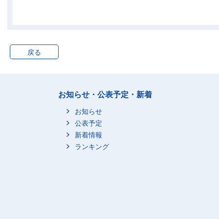
45～49歳
66,600
50～54歳
126,500
55～59歳
157,800
戻る
60～64歳
105,300
65歳以上
30,400
夫婦と子供から成る世
7,837,700
帯
お知らせ・公表予定・新着
15～24歳
37,300
お知らせ
25～29歳
277,900
公表予定
30～34歳
744,700
新着情報
35～39歳
1,267,400
ランキング
40～44歳
1,517,700
45～49歳
1,316,300
50～54歳
1,032,900
55～59歳
757,800
60～64歳
535,600