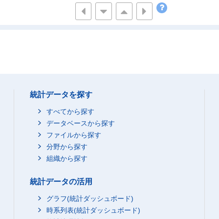
3,200
300
2,600
60,8
3,400
500
8,900
113,9
7,000
1,100
13,500
136,9
7,800
400
17,000
80,4
2,700
200
8,500
19,0
331,100
70,600
296,900
7,201,6
統計データを探す
1,800
800
700
34,8
すべてから探す
7,400
2,000
4,200
266,1
データベースから探す
24,200
8,200
14,500
705,5
ファイルから探す
47,900
15,300
24,700
1,193,8
分野から探す
61,000
組織から探す
13,600
31,700
1,424,6
40,800
6,500
26,700
1,248,2
統計データの活用
40,500
6,800
26,100
965,5
グラフ(統計ダッシュボード)
34,300
7,000
38,500
684,3
時系列表(統計ダッシュボード)
35,600
5,700
44,600
454,0