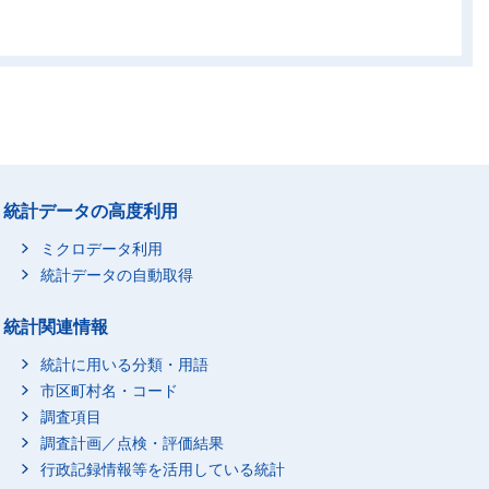
00
29,400
29,600
20,500
00
57,500
52,400
38,700
00
57,600
71,300
53,500
00
20,600
52,800
34,400
00
3,900
11,700
7,900
00
2,279,200
4,692,900
3,642,700
統計データの高度利用
00
11,200
23,600
16,400
ミクロデータ利用
00
122,500
141,900
106,000
統計データの自動取得
00
313,900
383,500
288,700
00
433,700
739,300
576,700
統計関連情報
00
428,700
963,900
751,700
統計に用いる分類・用語
00
342,100
868,900
689,900
市区町村名・コード
00
273,800
649,800
511,500
調査項目
調査計画／点検・評価結果
00
198,500
454,800
360,600
行政記録情報等を活用している統計
00
94,800
329,100
248,000