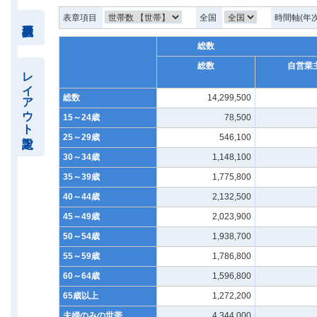
表章項目
全国
時間軸(年
総数
総数
自営業
レイアウト設定
総数
14,299,500
15～24歳
78,500
25～29歳
546,100
30～34歳
1,148,100
35～39歳
1,775,800
40～44歳
2,132,500
45～49歳
2,023,900
50～54歳
1,938,700
55～59歳
1,786,800
60～64歳
1,596,800
65歳以上
1,272,200
夫婦のみの世帯
4,344,000