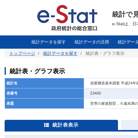
メ
イ
ン
統計で
コ
ン
テ
e-Stat
ン
ツ
に
移
統計データを探す
統計データの活用
統計デー
動
トップページ
統計データを探す
統計表・グラフ表示
統計表・グラフ表示
統計名
就業構造基本調査 平成24年
表番号
23400
表題
世帯の家族類型，６歳未満
統計表表示