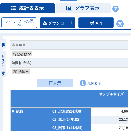
統計表表示
グラフ表示
レイアウトの保
ダウンロード
API
存
表章項目
レイアウト設定
時間軸(年次)
再表示
凡例表示
サンプルサイズ
0_総数
01_北海道(14地域)
4,860
02_東北(14地域)
22,139
03_関東Ⅰ(14地域)
21,198