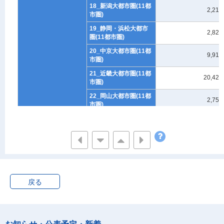
18_新潟大都市圏(11都
2,217
市圏)
19_静岡・浜松大都市
2,828
圏(11都市圏)
20_中京大都市圏(11都
9,919
市圏)
21_近畿大都市圏(11都
20,421
市圏)
22_岡山大都市圏(11都
2,759
市圏)
23_広島大都市圏(11都
2,629
市圏)
24_北九州・福岡大都
6,041
市圏(11都市圏)
25_熊本大都市圏(11都
2,540
市圏)
戻る
26_11大都市圏以外(11
101,318
都市圏)
27_大都市(都市階級)
18,262
28_中都市(都市階級)
65,482