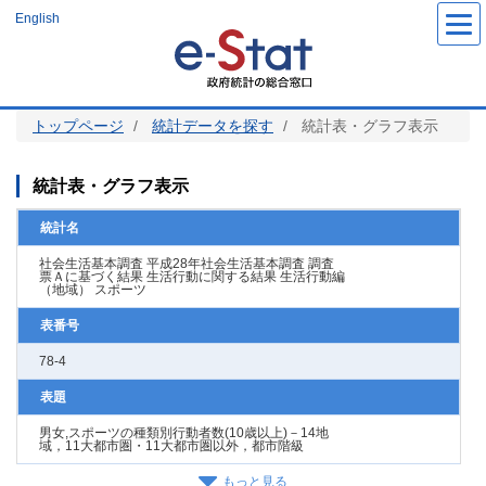
メ
English
イ
ン
コ
ン
テ
ン
ツ
トップページ
統計データを探す
統計表・グラフ表示
に
移
動
統計表・グラフ表示
統計名
社会生活基本調査 平成28年社会生活基本調査 調査
票Ａに基づく結果 生活行動に関する結果 生活行動編
（地域） スポーツ
表番号
78-4
表題
男女,スポーツの種類別行動者数(10歳以上)－14地
域，11大都市圏・11大都市圏以外，都市階級
もっと見る