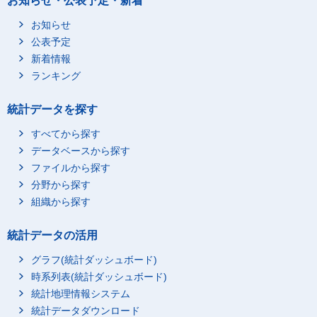
お知らせ・公表予定・新着
29_小都市Ａ(都市階級)
50,703
お知らせ
30_小都市Ｂ(都市階級)
22,134
公表予定
31_町村(都市階級)
22,716
新着情報
ランキング
1_男
01_北海道(14地域)
2,252
02_東北(14地域)
10,512
統計データを探す
03_関東Ⅰ(14地域)
10,280
すべてから探す
04_関東Ⅱ(14地域)
8,647
データベースから探す
05_北陸(14地域)
7,207
ファイルから探す
06_東海(14地域)
8,415
分野から探す
07_近畿Ⅰ(14地域)
6,262
組織から探す
08_近畿Ⅱ(14地域)
4,869
統計データの活用
09_山陰(14地域)
3,406
10_山陽(14地域)
4,667
グラフ(統計ダッシュボード)
11_四国(14地域)
5,966
時系列表(統計ダッシュボード)
統計地理情報システム
12_北九州(14地域)
6,950
統計データダウンロード
13_南九州(14地域)
4,393