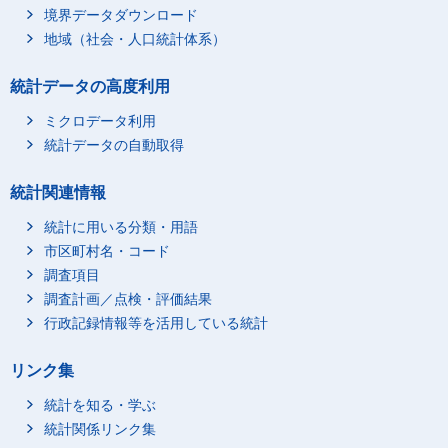
境界データダウンロード
14_沖縄(14地域)
1,473
地域（社会・人口統計体系）
15_札幌大都市圏(11都
1,001
市圏)
統計データの高度利用
16_仙台大都市圏(11都
1,538
市圏)
ミクロデータ利用
17_関東大都市圏(11都
統計データの自動取得
11,289
市圏)
18_新潟大都市圏(11都
統計関連情報
1,070
市圏)
統計に用いる分類・用語
19_静岡・浜松大都市
1,347
市区町村名・コード
圏(11都市圏)
調査項目
20_中京大都市圏(11都
4,799
市圏)
調査計画／点検・評価結果
行政記録情報等を活用している統計
21_近畿大都市圏(11都
9,644
市圏)
22_岡山大都市圏(11都
リンク集
1,275
市圏)
統計を知る・学ぶ
23_広島大都市圏(11都
1,221
統計関係リンク集
市圏)