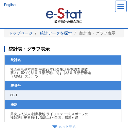
メ
English
イ
ン
コ
ン
テ
ン
ツ
トップページ
統計データを探す
統計表・グラフ表示
に
移
動
統計表・グラフ表示
統計名
社会生活基本調査 平成28年社会生活基本調査 調査
票Ａに基づく結果 生活行動に関する結果 生活行動編
（地域） スポーツ
表番号
80-1
表題
男女,ふだんの就業状態,ライフステージ,スポーツの
種類別行動者数(15歳以上)－全国，都道府県
もっと見る