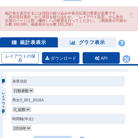
×
統計表を表示するには項目の絞り込みや表示位置の変更が必要です。
「表示項目選択」から項目を絞り込むか、「レイアウト設定」から表示
位置のページ上部（欄外）への変更を行ってください。（画面表示可能セ
ル数 100,000、画面表示セル数 101,250）
統計表表示
グラフ表示
レイアウトの保
ダウンロード
API
存
表章項目
レイアウト設定
男女3_001_2016A
時間軸(年次)