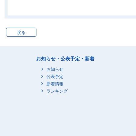
11_０日
12_１～10日
13_11～20日
14_21日以上
戻る
15_その他(１
して働いていな
2_年次有給休
お知らせ・公表予定・新着
2_短時間勤務
0_総数
1_年次有給休
お知らせ
11_０日
公表予定
新着情報
12_１～10日
ランキング
13_11～20日
14_21日以上
15_その他(１
して働いていな
2_年次有給休
1_正規の職員・従業員
0_総数
0_総数