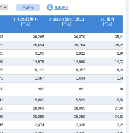
再表示
凡例表示
1_行楽(日帰り)
2_旅行(１泊２日以上)
21_国内
【千人】
【千人】
【千人】
93
36,265
36,070
35,415
22
28,694
28,784
28,259
05
3,100
2,922
2,867
80
14,975
14,980
14,730
65
8,122
8,357
8,209
71
1,587
1,634
1,588
00
909
891
866
42
5,809
5,599
5,501
16
28,069
28,095
27,601
36
25,095
25,260
24,828
45
2,474
2,338
2,292