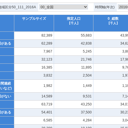
地域区分50_111_2016A
時間軸(年次)
サンプルサイズ
推定人口
0_総数
【千人】
【千人】
82,389
55,683
43,9
暇がある
62,289
42,838
34,6
7,967
5,245
3,8
32,123
21,746
17,9
16,385
11,895
9,7
3,832
2,504
1,9
年間連続
1,982
1,449
1,1
いなど)
暇がない
14,589
9,531
7,1
63,719
43,250
34,0
暇がある
54,401
37,500
30,2
6,585
4,284
3,0