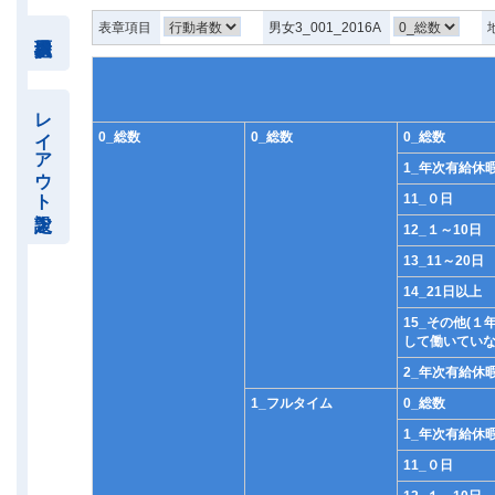
表章項目
男女3_001_2016A
レイアウト設定
0_総数
0_総数
0_総数
1_年次有給休
11_０日
12_１～10日
13_11～20日
14_21日以上
15_その他(１
して働いていな
2_年次有給休
1_フルタイム
0_総数
1_年次有給休
11_０日