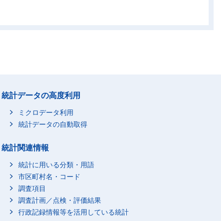
93
725
688
677
69
2,953
2,989
2,932
01
1,814
1,941
1,915
68
395
395
383
68
230
215
200
19
810
788
769
41
統計データの高度利用
7,845
7,638
7,484
76
3,513
3,445
3,354
ミクロデータ利用
45
611
574
564
統計データの自動取得
88
1,722
1,694
1,656
統計関連情報
90
723
733
703
54
117
128
119
統計に用いる分類・用語
市区町村名・コード
00
339
316
311
調査項目
34
調査計画／点検・評価結果
4,150
4,012
3,952
行政記録情報等を活用している統計
08
22,201
22,483
22,112