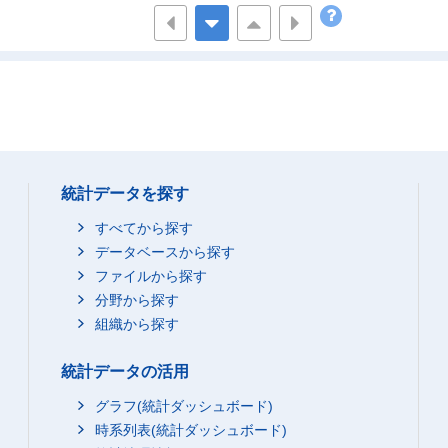
1,733
1,212
8
5,801
4,327
3,5
3,177
2,612
2,2
808
587
4
年間連続
436
389
2
いなど)
暇がない
2,203
1,538
1,0
統計データを探す
17,621
11,785
9,5
暇がある
7,663
5,173
4,2
すべてから探す
1,350
935
7
データベースから探す
ファイルから探す
3,714
2,461
2,0
分野から探す
1,636
1,087
8
組織から探す
295
208
1
年間連続
668
482
4
統計データの活用
いなど)
暇がない
グラフ(統計ダッシュボード)
9,515
6,295
5,0
時系列表(統計ダッシュボード)
47,730
32,807
26,7