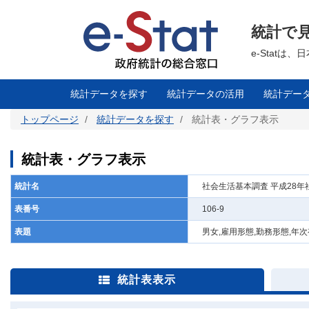
メ
イ
ン
統計で
コ
ン
テ
e-Stat
ン
ツ
に
移
統計データを探す
統計データの活用
統計デー
動
トップページ
統計データを探す
統計表・グラフ表示
統計表・グラフ表示
統計名
社会生活基本調査 平成28
表番号
106-9
表題
男女,雇用形態,勤務形態,
統計表表示