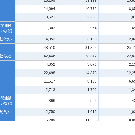
28,299
19,199
15,8
14,694
10,775
8,8
3,521
2,289
1,8
年間連続
1,302
954
6
いなど)
暇がない
4,953
3,153
2,0
48,510
31,864
25,1
暇がある
42,446
28,372
22,8
4,852
3,071
2,1
22,498
14,873
12,2
11,517
8,163
6,6
2,713
1,702
1,3
年間連続
866
564
4
いなど)
暇がない
2,750
1,615
1,0
15,209
11,386
8,8
暇がある
11,955
9,128
7,3