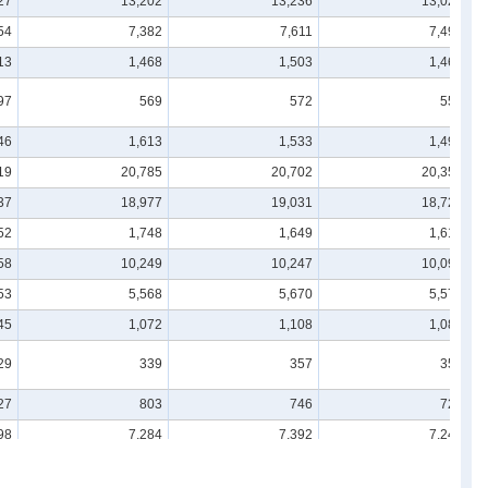
27
13,202
13,236
13,025
54
7,382
7,611
7,493
13
1,468
1,503
1,466
97
569
572
552
46
1,613
1,533
1,496
19
20,785
20,702
20,357
37
18,977
19,031
18,721
52
1,748
1,649
1,615
58
10,249
10,247
10,093
53
5,568
5,670
5,578
45
1,072
1,108
1,083
29
339
357
352
27
803
746
726
98
7,284
7,392
7,245
99
6,118
6,229
6,107