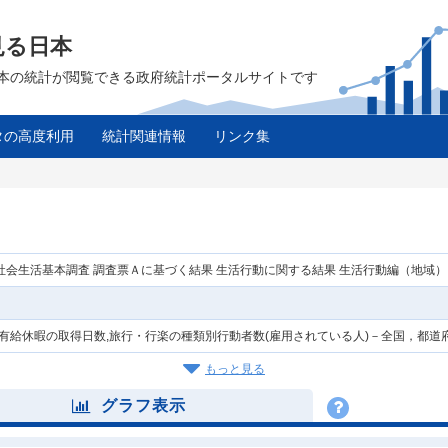
見る日本
は、日本の統計が閲覧できる政府統計ポータルサイトです
タの高度利用
統計関連情報
リンク集
年社会生活基本調査 調査票Ａに基づく結果 生活行動に関する結果 生活行動編（地域）
年次有給休暇の取得日数,旅行・行楽の種類別行動者数(雇用されている人)－全国，都道
もっと見る
グラフ表示