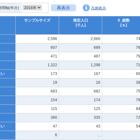
再表示
時間軸(年次)
凡例表示
サンプルサイズ
推定人口
0_総数
【千人】
【％】
2,596
2,660
74
607
689
76
471
487
79
1,322
1,298
72
ない
173
167
65
19
16
39
683
682
75
154
174
79
115
125
84
360
335
72
ない
47
43
54
6
...