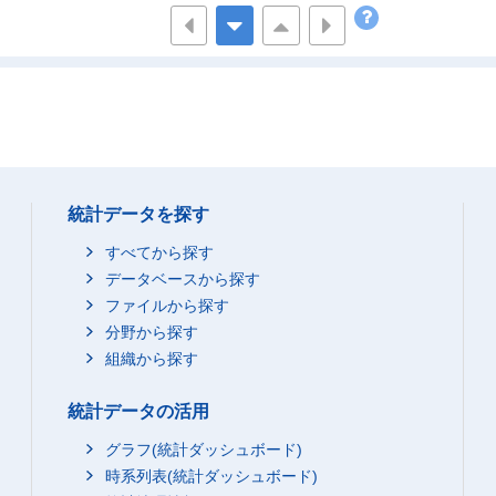
ない
220
76
67
24
8
49
8,544
3,194
76
1,805
719
79
1,516
574
80
4,626
1,692
73
ない
537
185
70
統計データを探す
49
18
58
すべてから探す
12,209
20,061
81
データベースから探す
3,019
5,251
86
ファイルから探す
2,477
4,219
87
分野から探す
5,867
9,231
78
組織から探す
ない
722
1,168
68
統計データの活用
97
161
62
3,579
5,361
83
グラフ(統計ダッシュボード)
時系列表(統計ダッシュボード)
899
1,395
86