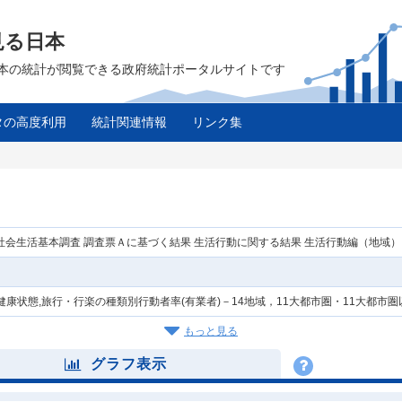
見る日本
は、日本の統計が閲覧できる政府統計ポータルサイトです
タの高度利用
統計関連情報
リンク集
年社会生活基本調査 調査票Ａに基づく結果 生活行動に関する結果 生活行動編（地域）
健康状態,旅行・行楽の種類別行動者率(有業者)－14地域，11大都市圏・11大都市
もっと見る
グラフ表示