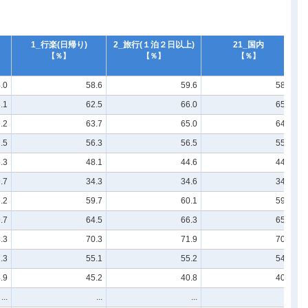
1_行楽(日帰り)
2_旅行(１泊２日以上)
21_国内
【％】
【％】
【％】
.0
58.6
59.6
58.8
.1
62.5
66.0
65.6
.2
63.7
65.0
64.4
.5
56.3
56.5
55.3
.3
48.1
44.6
44.6
.7
34.3
34.6
34.6
.2
59.7
60.1
59.1
.7
64.5
66.3
65.3
.3
70.3
71.9
70.8
.3
55.1
55.2
54.2
.9
45.2
40.8
40.8
...
...
...
...