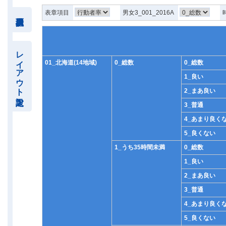
表章項目
男女3_001_2016A
レイアウト設定
01_北海道(14地域)
0_総数
0_総数
1_良い
2_まあ良い
3_普通
4_あまり良く
5_良くない
1_うち35時間未満
0_総数
1_良い
2_まあ良い
3_普通
4_あまり良く
5_良くない