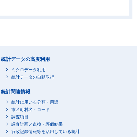
.0
57.4
43.6
41.8
.1
35.5
33.5
30.8
.1
62.9
58.9
58.3
.7
67.1
65.4
64.7
.7
68.1
64.9
64.7
.7
60.0
54.8
54.0
.3
57.5
53.8
53.2
統計データの高度利用
.9
55.0
37.5
37.5
ミクロデータ利用
.7
65.6
70.9
69.5
統計データの自動取得
.2
70.2
75.8
73.9
.2
71.7
77.3
76.4
統計関連情報
.7
62.3
67.3
65.9
統計に用いる分類・用語
.9
51.8
58.2
57.6
市区町村名・コード
.0
51.7
51.4
48.5
調査項目
.0
66.7
71.3
69.4
調査計画／点検・評価結果
行政記録情報等を活用している統計
.7
71.3
77.1
75.0