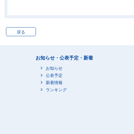
4_あまり良く
5_良くない
2_うち35時間以上
0_総数
1_良い
戻る
2_まあ良い
3_普通
4_あまり良く
お知らせ・公表予定・新着
5_良くない
お知らせ
03_関東Ⅰ(14地域)
0_総数
0_総数
公表予定
1_良い
新着情報
2_まあ良い
ランキング
3_普通
4_あまり良く
5_良くない
1_うち35時間未満
0_総数
1_良い