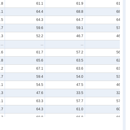
.8
61.1
61.9
61.1
.1
64.4
68.8
68.6
.5
64.3
64.7
64.1
.7
59.6
59.1
57.9
.3
52.2
46.7
46.7
...
...
...
...
.6
61.7
57.2
56.5
.8
65.6
63.5
62.8
.2
67.1
63.6
63.4
.7
59.4
54.0
53.1
.1
54.5
47.5
46.6
.3
47.6
33.5
32.9
.1
63.3
57.7
57.0
.7
64.3
61.0
60.8
.2
69.8
66.8
66.8
.6
62.0
55.8
54.8