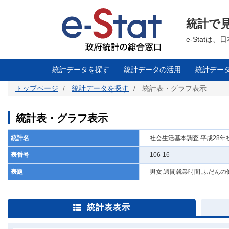
メ
イ
ン
統計で
コ
ン
テ
e-Stat
ン
ツ
に
移
統計データを探す
統計データの活用
統計デー
動
トップページ
統計データを探す
統計表・グラフ表示
統計表・グラフ表示
統計名
社会生活基本調査 平成28
表番号
106-16
表題
男女,週間就業時間,ふだんの
統計表表示