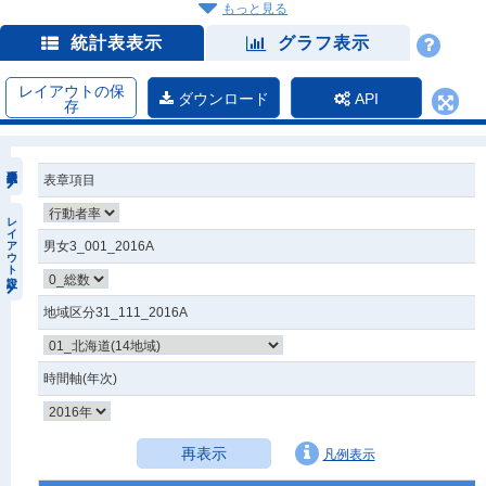
もっと見る
統計表表示
グラフ表示
レイアウトの保
ダウンロード
API
存
表章項目
レイアウト設定
男女3_001_2016A
地域区分31_111_2016A
時間軸(年次)
再表示
凡例表示