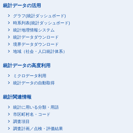
12_１～10日
統計データの活用
13_11～20日
グラフ(統計ダッシュボード)
14_21日以上
時系列表(統計ダッシュボード)
15_その他(１年間連続
統計地理情報システム
して働いていないなど)
統計データダウンロード
2_年次有給休暇がない
境界データダウンロード
1_フルタイム
0_総数
地域（社会・人口統計体系）
1_年次有給休暇がある
統計データの高度利用
11_０日
12_１～10日
ミクロデータ利用
統計データの自動取得
13_11～20日
14_21日以上
統計関連情報
15_その他(１年間連続
して働いていないなど)
統計に用いる分類・用語
2_年次有給休暇がない
市区町村名・コード
調査項目
11_始業時間が固定さ
0_総数
れている
調査計画／点検・評価結果
1_年次有給休暇がある