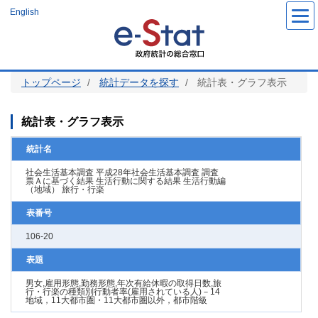
メ
English
イ
ン
コ
ン
テ
ン
ツ
トップページ
統計データを探す
統計表・グラフ表示
に
移
動
統計表・グラフ表示
統計名
社会生活基本調査 平成28年社会生活基本調査 調査
票Ａに基づく結果 生活行動に関する結果 生活行動編
（地域） 旅行・行楽
表番号
106-20
表題
男女,雇用形態,勤務形態,年次有給休暇の取得日数,旅
行・行楽の種類別行動者率(雇用されている人)－14
地域，11大都市圏・11大都市圏以外，都市階級