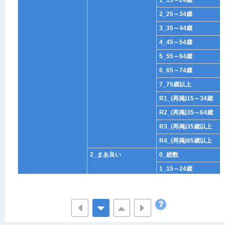
1_15～24歳
2_25～34歳
3_35～44歳
4_45～54歳
5_55～64歳
6_65～74歳
7_75歳以上
R1_(再掲)15～34歳
R2_(再掲)35～64歳
R3_(再掲)35歳以上
R4_(再掲)65歳以上
2_まあ良い
0_総数
1_15～24歳
2_25～34歳
3_35～44歳
4_45～54歳