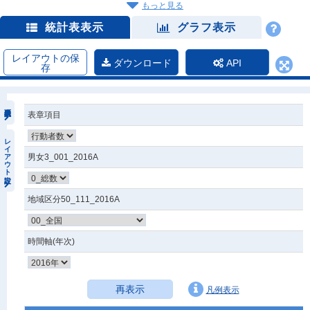
もっと見る
統計表表示
グラフ表示
レイアウトの保
ダウンロード
API
存
表章項目
レイアウト設定
男女3_001_2016A
地域区分50_111_2016A
時間軸(年次)
再表示
凡例表示