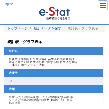
メ
English
イ
ン
コ
ン
テ
ン
ツ
トップページ
統計データを探す
統計表・グラフ表示
に
移
動
統計表・グラフ表示
統計名
社会生活基本調査 平成28年社会生活基本調査 調査
票Ａに基づく結果 生活行動に関する結果 生活行動編
（地域） ボランティア活動
表番号
95-1
表題
男女,ふだんの就業状態,ふだんの健康状態,年齢,ボラ
ンティア活動の種類別行動者数(15歳以上)－全国，
都道府県