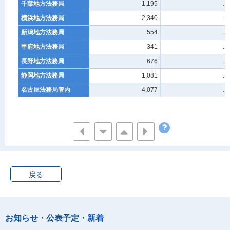
千葉地方法務局
1,195
…
横浜地方法務局
2,340
…
新潟地方法務局
554
…
甲府地方法務局
341
…
長野地方法務局
676
…
静岡地方法務局
1,081
…
名古屋法務局管内
4,077
…
名古屋法務局
1,923
…
富山地方法務局
340
…
金沢地方法務局
451
…
福井地方法務局
316
…
岐阜地方法務局
575
…
戻る
津地方法務局
472
…
大阪法務局管内
7,906
…
大阪法務局
3,661
…
お知らせ・公表予定・新着
大津地方法務局
481
…