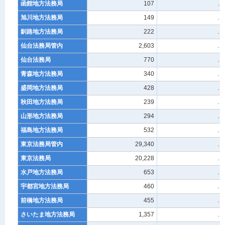
函館地方法務局
107
…
旭川地方法務局
149
…
釧路地方法務局
222
…
仙台法務局管内
2,603
…
仙台法務局
770
…
青森地方法務局
340
…
盛岡地方法務局
428
…
秋田地方法務局
239
…
山形地方法務局
294
…
福島地方法務局
532
…
東京法務局管内
29,340
…
東京法務局
20,228
…
水戸地方法務局
653
…
宇都宮地方法務局
460
…
前橋地方法務局
455
…
さいたま地方法務局
1,357
…