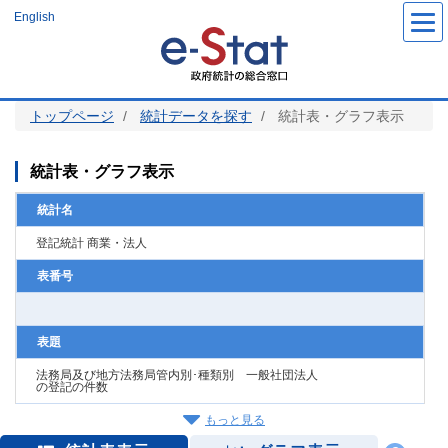
メ
English
イ
ン
コ
ン
テ
ン
ツ
トップページ
統計データを探す
統計表・グラフ表示
に
移
動
統計表・グラフ表示
統計名
登記統計 商業・法人
表番号
表題
法務局及び地方法務局管内別･種類別 一般社団法人
の登記の件数
もっと見る