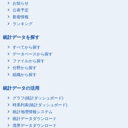
京都地方法務局
1,261
…
お知らせ
公表予定
神戸地方法務局
1,710
…
新着情報
奈良地方法務局
445
…
ランキング
和歌山地方法務局
348
…
広島法務局管内
2,388
…
統計データを探す
広島法務局
825
…
すべてから探す
鳥取地方法務局
266
…
データベースから探す
松江地方法務局
281
…
ファイルから探す
岡山地方法務局
658
…
分野から探す
山口地方法務局
358
…
組織から探す
高松法務局管内
1,355
…
統計データの活用
高松法務局
327
…
グラフ(統計ダッシュボード)
徳島地方法務局
340
…
時系列表(統計ダッシュボード)
松山地方法務局
373
…
統計地理情報システム
高知地方法務局
315
…
統計データダウンロード
福岡法務局管内
5,229
…
境界データダウンロード