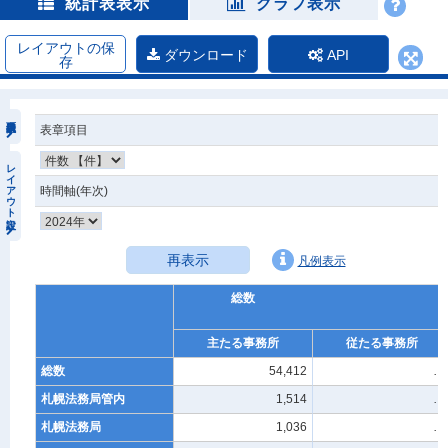
統計表表示
グラフ表示
レイアウトの保
ダウンロード
API
存
表章項目
レイアウト設定
時間軸(年次)
再表示
凡例表示
総数
主たる事務所
従たる事務所
総数
54,412
…
札幌法務局管内
1,514
…
札幌法務局
1,036
…