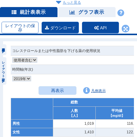
もっと見る
統計表表示
グラフ表示
レイアウトの保
ダウンロード
API
存
コレステロールまたは中性脂肪を下げる薬の使用状況
レイアウト設定
時間軸(年次)
再表示
凡例表示
総数
人数
平均値
【人】
【mg/dl】
男性
1,019
116.8
女性
1,410
122.6