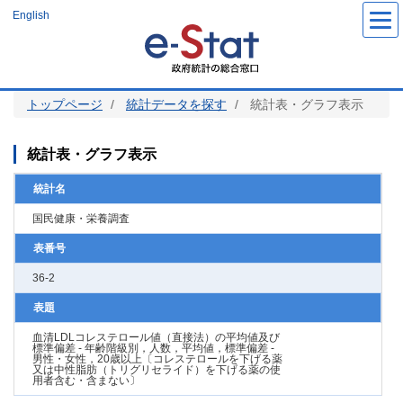
メ
English
イ
ン
コ
ン
テ
ン
ツ
トップページ
統計データを探す
統計表・グラフ表示
に
移
動
統計表・グラフ表示
統計名
国民健康・栄養調査
表番号
36-2
表題
血清LDLコレステロール値（直接法）の平均値及び
標準偏差 - 年齢階級別，人数，平均値，標準偏差 -
男性・女性，20歳以上〔コレステロールを下げる薬
又は中性脂肪（トリグリセライド）を下げる薬の使
用者含む・含まない〕