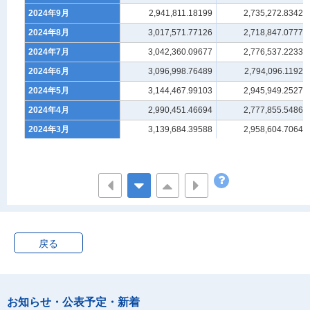
2024年9月
2,941,811.18199
2,735,272.83425
2024年8月
3,017,571.77126
2,718,847.07779
2024年7月
3,042,360.09677
2,776,537.22336
2024年6月
3,096,998.76489
2,794,096.11926
2024年5月
3,144,467.99103
2,945,949.25273
2024年4月
2,990,451.46694
2,777,855.54868
2024年3月
3,139,684.39588
2,958,604.70641
2024年2月
2,828,187.85326
2,630,317.83467
2024年1月
2,687,610.35421
2,567,585.53368
2023年12月
2,866,739.27951
2,614,700.85845
2023年11月
2,710,833.8783
2,487,913.7743
2023年10月
2,659,522.76289
2,513,423.38709
戻る
2023年9月
2,854,990.45946
2,670,366.22839
2023年8月
2,557,598.19829
2,445,368.66097
2023年7月
2,817,399.98573
2,730,107.94524
お知らせ・公表予定・新着
2023年6月
2,608,958.43632
2,558,951.49569