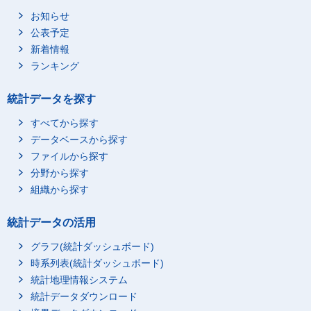
2023年5月
2,565,945.28832
2,595,874.56851
お知らせ
公表予定
2023年4月
2,692,848.4768
2,509,443.15784
新着情報
2023年3月
2,510,943.56496
2,382,307.7125
ランキング
2023年2月
2,631,025.55046
2,433,462.83245
2023年1月
2,570,400.57058
2,343,760.86157
統計データを探す
2022年12月
2,719,423.31762
2,479,412.00617
すべてから探す
2022年11月
2,681,467.23333
2,573,062.52986
データベースから探す
2022年10月
2,671,239.68665
2,586,616.97772
ファイルから探す
2022年9月
2,646,180.18318
2,589,840.1007
分野から探す
2022年8月
2,757,638.36894
2,656,417.37798
組織から探す
2022年7月
2,792,710.51448
2,692,632.26421
統計データの活用
2022年6月
2,874,239.78687
2,787,711.983
グラフ(統計ダッシュボード)
2022年5月
2,856,776.5012
2,727,077.25332
時系列表(統計ダッシュボード)
2022年4月
3,259,924.80592
2,874,852.81743
統計地理情報システム
2022年3月
2,665,814.96605
2,563,963.98107
統計データダウンロード
2022年2月
2,602,078.08112
2,468,107.90109