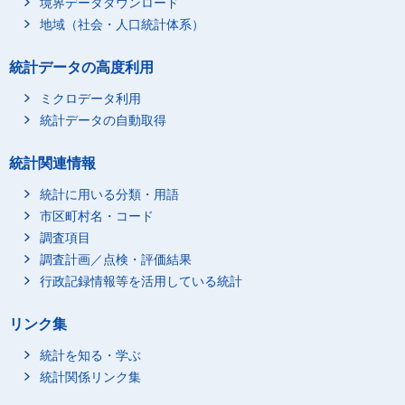
境界データダウンロード
2022年1月
2,787,524.55359
2,645,727.50801
地域（社会・人口統計体系）
2021年12月
2,767,637.81475
2,648,697.78863
統計データの高度利用
2021年11月
2,806,263.25577
2,668,604.28606
2021年10月
2,891,342.39063
2,743,494.41726
ミクロデータ利用
2021年9月
2,458,949.98566
2,393,934.19286
統計データの自動取得
2021年8月
2,669,353.02754
2,484,225.99143
統計関連情報
2021年7月
2,668,621.78969
2,578,268.47061
統計に用いる分類・用語
2021年6月
2,520,030.56343
2,407,518.44448
市区町村名・コード
2021年5月
2,478,462.50205
2,428,223.6197
調査項目
2021年4月
2,508,737.56662
2,291,806.6361
調査計画／点検・評価結果
2021年3月
2,270,392.10721
2,223,238.92917
行政記録情報等を活用している統計
2021年2月
3,165,526.24865
2,963,687.18734
2021年1月
2,411,873.72819
2,202,916.36169
リンク集
2020年12月
2,412,696.06589
2,292,543.60161
統計を知る・学ぶ
2020年11月
2,221,569.48921
2,136,517.38002
統計関係リンク集
2020年10月
2,200,387.01311
2,137,681.61648