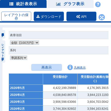
統計表表示
グラフ表示
レイアウトの保
ダウンロード
API
存
表章項目
レイアウト設定
系列
再表示
凡例表示
受注額合計
受注額合計(船舶を除
く)
2026年5月
4,422,199.29889
4,176,365.39158
2026年4月
4,038,840.86578
3,844,223.11938
2026年3月
3,906,598.63066
3,604,703.00424
2026年2月
3,744,304.92602
3,594,163.82413