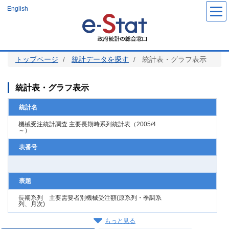
メ
English
イ
ン
コ
ン
テ
ン
ツ
トップページ
統計データを探す
統計表・グラフ表示
に
移
動
統計表・グラフ表示
統計名
機械受注統計調査 主要長期時系列統計表（2005/4
～）
表番号
表題
長期系列 主要需要者別機械受注額(原系列・季調系
列、月次)
もっと見る