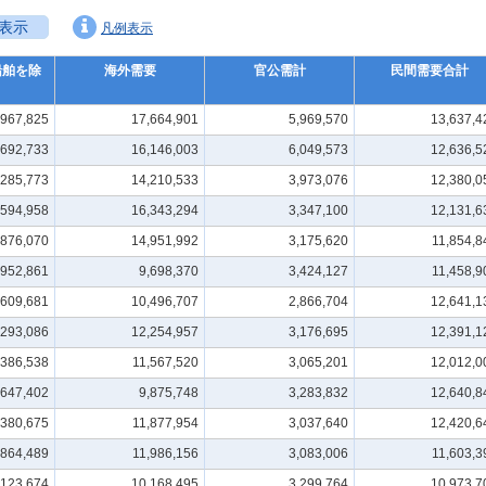
表示
凡例表示
船舶を除
海外需要
官公需計
民間需要合計
,967,825
17,664,901
5,969,570
13,637,4
,692,733
16,146,003
6,049,573
12,636,5
,285,773
14,210,533
3,973,076
12,380,0
,594,958
16,343,294
3,347,100
12,131,6
,876,070
14,951,992
3,175,620
11,854,8
,952,861
9,698,370
3,424,127
11,458,9
,609,681
10,496,707
2,866,704
12,641,1
,293,086
12,254,957
3,176,695
12,391,1
,386,538
11,567,520
3,065,201
12,012,0
,647,402
9,875,748
3,283,832
12,640,8
,380,675
11,877,954
3,037,640
12,420,6
,864,489
11,986,156
3,083,006
11,603,3
,123,674
10,168,495
3,299,764
10,973,7