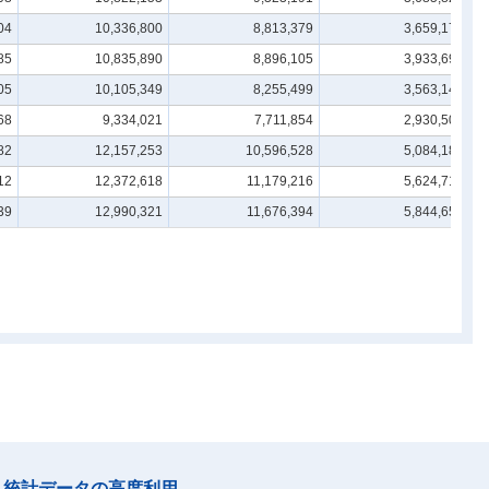
04
10,336,800
8,813,379
3,659,174
85
10,835,890
8,896,105
3,933,695
05
10,105,349
8,255,499
3,563,143
68
9,334,021
7,711,854
2,930,500
82
12,157,253
10,596,528
5,084,185
12
12,372,618
11,179,216
5,624,719
39
12,990,321
11,676,394
5,844,650
統計データの高度利用