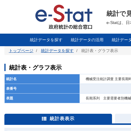
メ
イ
ン
統計で
コ
ン
テ
e-Stat
ン
ツ
に
移
統計データを探す
統計データの活用
統計デー
動
トップページ
統計データを探す
統計表・グラフ表示
統計表・グラフ表示
統計名
機械受注統計調査 主要長期時
表番号
表題
長期系列 主要需要者別機械
統計表表示