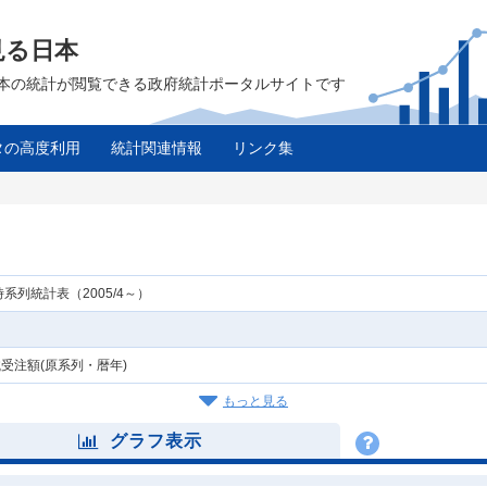
見る日本
は、日本の統計が閲覧できる政府統計ポータルサイトです
タの高度利用
統計関連情報
リンク集
系列統計表（2005/4～）
受注額(原系列・暦年)
もっと見る
グラフ表示