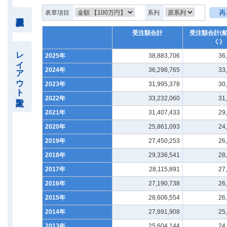
再
表章項目
系列
受注額合計
受注額合計(
く)
レイアウト設定
2025年
38,883,706
36
2024年
36,298,765
33
2023年
31,995,378
30
2022年
33,232,060
31
2021年
31,407,433
29
2020年
25,861,093
24
2019年
27,450,253
26
2018年
29,336,541
28
2017年
28,115,891
27
2016年
27,190,738
26
2015年
28,606,554
26
2014年
27,891,908
25
2013年
25,604,144
24