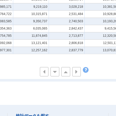
,985,171
9,219,110
3,028,218
10,381,5
,764,722
10,315,871
2,531,484
10,928,8
,083,585
9,350,737
2,740,503
10,193,2
,354,363
6,035,065
2,842,437
9,415,5
,754,785
11,874,845
2,713,877
12,320,5
,092,068
13,121,401
2,806,818
12,501,1
,977,301
12,257,162
2,837,779
13,070,8
統計データを探す