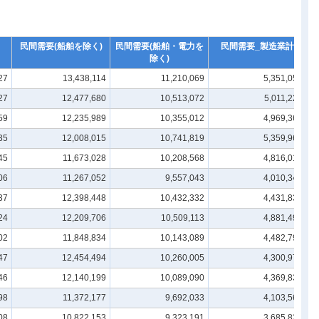
民間需要(船舶を除く)
民間需要(船舶・電力を
民間需要_製造業計
除く)
27
13,438,114
11,210,069
5,351,058
27
12,477,680
10,513,072
5,011,221
59
12,235,989
10,355,012
4,969,360
35
12,008,015
10,741,819
5,359,962
45
11,673,028
10,208,568
4,816,017
06
11,267,052
9,557,043
4,010,348
37
12,398,448
10,432,332
4,431,836
24
12,209,706
10,509,113
4,881,498
02
11,848,834
10,143,089
4,482,797
47
12,454,494
10,260,005
4,300,974
46
12,140,199
10,089,090
4,369,833
98
11,372,177
9,692,033
4,103,562
08
10,822,153
9,323,191
3,685,825