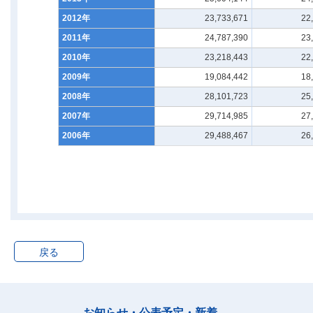
2012年
23,733,671
22
2011年
24,787,390
23
2010年
23,218,443
22
2009年
19,084,442
18
2008年
28,101,723
25
2007年
29,714,985
27
2006年
29,488,467
26
戻る
お知らせ・公表予定・新着