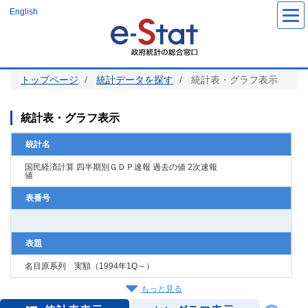
メ
English
イ
ン
コ
ン
テ
ン
ツ
トップページ
統計データを探す
統計表・グラフ表示
に
移
動
統計表・グラフ表示
統計名
国民経済計算 四半期別ＧＤＰ速報 過去の値 2次速報
値
表番号
表題
名目原系列 実額（1994年1Q～）
もっと見る